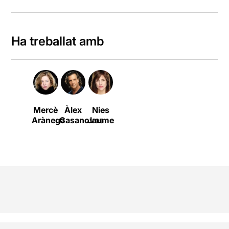
Ha treballat amb
Mercè
Àlex
Nies
Arànega
Casanovas
Jaume