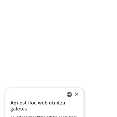
×
Aquest lloc web utilitza
CATALAN
galetes
SPANISH
Aquest lloc web utilitza galetes per millorar