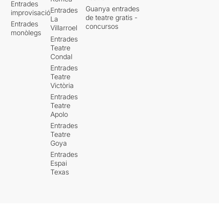
Entrades
Guanya entrades
Entrades
improvisació
de teatre gratis -
La
Entrades
concursos
Villarroel
monòlegs
Entrades
Teatre
Condal
Entrades
Teatre
Victòria
Entrades
Teatre
Apolo
Entrades
Teatre
Goya
Entrades
Espai
Texas