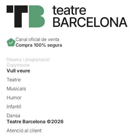
Canal oficial de venta
Compra 100% segura
Disseny i programació:
Copymouse
Vull veure
Teatre
Musicals
Humor
Infantil
Dansa
Teatre Barcelona ©2026
Atenció al client