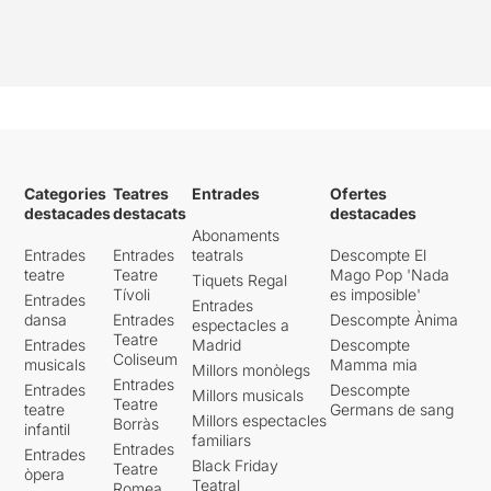
Categories
Teatres
Entrades
Ofertes
destacades
destacats
destacades
Abonaments
Entrades
Entrades
teatrals
Descompte El
teatre
Teatre
Mago Pop 'Nada
Tiquets Regal
Tívoli
es imposible'
Entrades
Entrades
dansa
Entrades
Descompte Ànima
espectacles a
Teatre
Entrades
Madrid
Descompte
Coliseum
musicals
Mamma mia
Millors monòlegs
Entrades
Entrades
Descompte
Millors musicals
Teatre
teatre
Germans de sang
Millors espectacles
Borràs
infantil
familiars
Entrades
Entrades
Black Friday
Teatre
òpera
Teatral
Romea