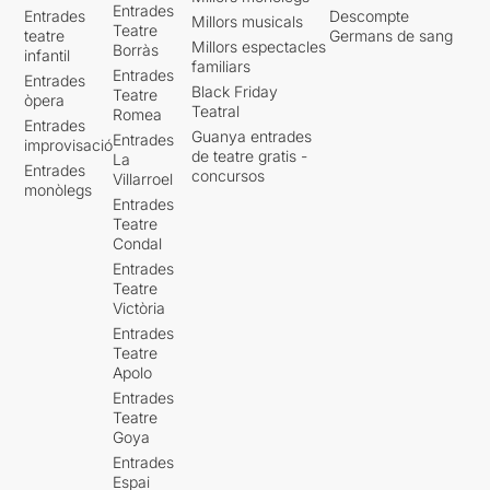
Entrades
Entrades
Descompte
Millors musicals
Teatre
teatre
Germans de sang
Millors espectacles
Borràs
infantil
familiars
Entrades
Entrades
Black Friday
Teatre
òpera
Teatral
Romea
Entrades
Guanya entrades
Entrades
improvisació
de teatre gratis -
La
Entrades
concursos
Villarroel
monòlegs
Entrades
Teatre
Condal
Entrades
Teatre
Victòria
Entrades
Teatre
Apolo
Entrades
Teatre
Goya
Entrades
Espai