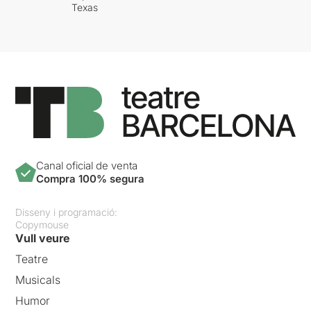
Texas
Canal oficial de venta
Compra 100% segura
Disseny i programació:
Copymouse
Vull veure
Teatre
Musicals
Humor