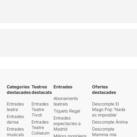
Categories
Teatres
Entrades
Ofertes
destacades
destacats
destacades
Abonaments
Entrades
Entrades
teatrals
Descompte El
teatre
Teatre
Mago Pop 'Nada
Tiquets Regal
Tívoli
es imposible'
Entrades
Entrades
dansa
Entrades
Descompte Ànima
espectacles a
Teatre
Entrades
Madrid
Descompte
Coliseum
musicals
Mamma mia
Millors monòlegs