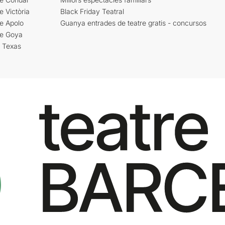
e Victòria
Black Friday Teatral
e Apolo
Guanya entrades de teatre gratis - concursos
re Goya
i Texas