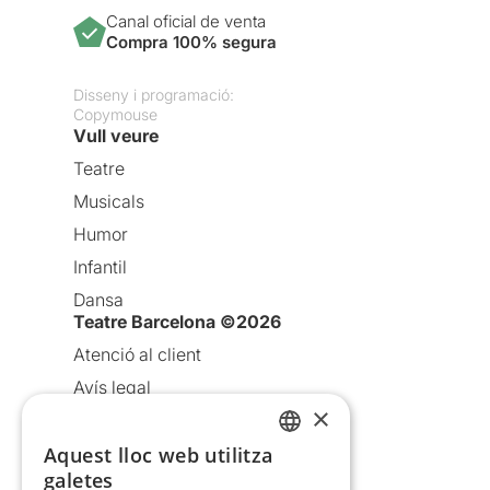
Canal oficial de venta
Compra 100% segura
Disseny i programació:
Copymouse
Vull veure
Teatre
Musicals
Humor
Infantil
Dansa
Teatre Barcelona ©2026
Atenció al client
Avís legal
×
Política de privacitat
Aquest lloc web utilitza
Política de cookies
CATALAN
galetes
Condicions d’ús