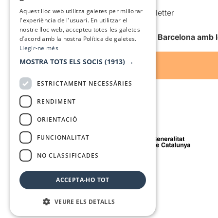
SPANISH
Aquest lloc web utilitza galetes per millorar
Comunicacions comercials i Newsletter
l'experiència de l'usuari. En utilitzar el
Anuncia’t
nostre lloc web, accepteu totes les galetes
Vull rebre la newsletter de Teatre Barcelona amb 
d’acord amb la nostra Política de galetes.
Llegir-ne més
MOSTRA TOTS ELS SOCIS
(1913) →
ESTRICTAMENT NECESSÀRIES
RENDIMENT
ORIENTACIÓ
Amb el suport de
FUNCIONALITAT
NO CLASSIFICADES
Mitjà de comunicació associat a
ACCEPTA-HO TOT
VEURE ELS DETALLS