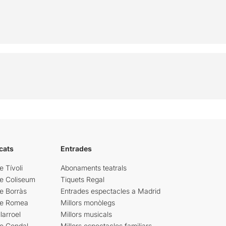
cats
Entrades
e Tívoli
Abonaments teatrals
re Coliseum
Tiquets Regal
e Borràs
Entrades espectacles a Madrid
re Romea
Millors monòlegs
larroel
Millors musicals
re Condal
Millors espectacles familiars