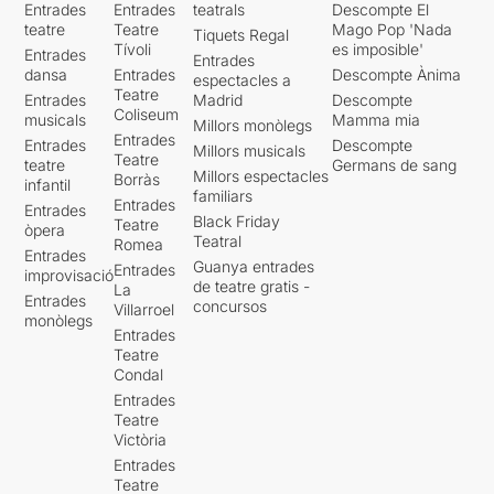
Entrades
Entrades
teatrals
Descompte El
teatre
Teatre
Mago Pop 'Nada
Tiquets Regal
Tívoli
es imposible'
Entrades
Entrades
dansa
Entrades
Descompte Ànima
espectacles a
Teatre
Entrades
Madrid
Descompte
Coliseum
musicals
Mamma mia
Millors monòlegs
Entrades
Entrades
Descompte
Millors musicals
Teatre
teatre
Germans de sang
Millors espectacles
Borràs
infantil
familiars
Entrades
Entrades
Black Friday
Teatre
òpera
Teatral
Romea
Entrades
Guanya entrades
Entrades
improvisació
de teatre gratis -
La
Entrades
concursos
Villarroel
monòlegs
Entrades
Teatre
Condal
Entrades
Teatre
Victòria
Entrades
Teatre