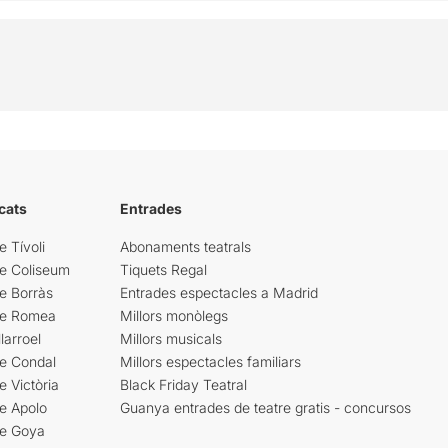
cats
Entrades
e Tívoli
Abonaments teatrals
re Coliseum
Tiquets Regal
e Borràs
Entrades espectacles a Madrid
re Romea
Millors monòlegs
larroel
Millors musicals
re Condal
Millors espectacles familiars
e Victòria
Black Friday Teatral
e Apolo
Guanya entrades de teatre gratis - concursos
re Goya