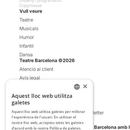
Disseny i programació:
Copymouse
Vull veure
Teatre
Musicals
Humor
Infantil
Dansa
Teatre Barcelona ©2026
Atenció al client
Avís legal
×
Política de privacitat
Aquest lloc web utilitza
Política de cookies
CATALAN
galetes
Condicions d’ús
SPANISH
Aquest lloc web utilitza galetes per millorar
Comunicacions comercials i Newsletter
l'experiència de l'usuari. En utilitzar el
Anuncia’t
nostre lloc web, accepteu totes les galetes
Vull rebre la newsletter de Teatre Barcelona amb 
d’acord amb la nostra Política de galetes.