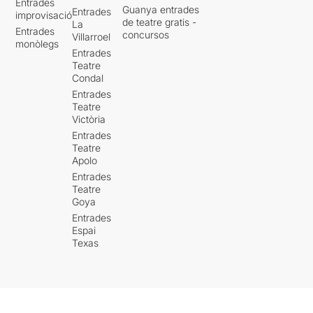
Entrades
Guanya entrades
Entrades
improvisació
de teatre gratis -
La
Entrades
concursos
Villarroel
monòlegs
Entrades
Teatre
Condal
Entrades
Teatre
Victòria
Entrades
Teatre
Apolo
Entrades
Teatre
Goya
Entrades
Espai
Texas