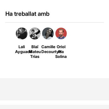
Ha treballat amb
Lali
Blaï
Camille
Oriol
Ayguadé
Mateu
Decourtye
Pla
Trias
Solina