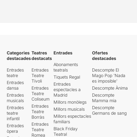
Categories
Teatres
Entrades
Ofertes
destacades
destacats
destacades
Abonaments
Entrades
Entrades
teatrals
Descompte El
teatre
Teatre
Mago Pop 'Nada
Tiquets Regal
Tívoli
es imposible'
Entrades
Entrades
dansa
Entrades
Descompte Ànima
espectacles a
Teatre
Entrades
Madrid
Descompte
Coliseum
musicals
Mamma mia
Millors monòlegs
Entrades
Entrades
Descompte
Millors musicals
Teatre
teatre
Germans de sang
Millors espectacles
Borràs
infantil
familiars
Entrades
Entrades
Black Friday
Teatre
òpera
Teatral
Romea