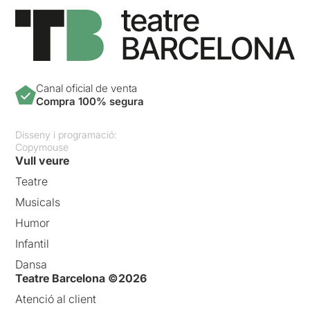
Canal oficial de venta
Compra 100% segura
Disseny i programació:
Copymouse
Vull veure
Teatre
Musicals
Humor
Infantil
Dansa
Teatre Barcelona ©2026
Atenció al client