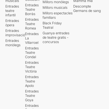
musicals
Mamma mia
Millors monòlegs
Entrades
Entrades
Descompte
Millors musicals
Teatre
teatre
Germans de sang
Millors espectacles
Borràs
infantil
familiars
Entrades
Entrades
Black Friday
Teatre
òpera
Teatral
Romea
Entrades
Guanya entrades
Entrades
improvisació
de teatre gratis -
La
Entrades
concursos
Villarroel
monòlegs
Entrades
Teatre
Condal
Entrades
Teatre
Victòria
Entrades
Teatre
Apolo
Entrades
Teatre
Goya
Entrades