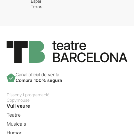
Espai
Texas
Canal oficial de venta
Compra 100% segura
Disseny i programació:
Copymouse
Vull veure
Teatre
Musicals
Humor