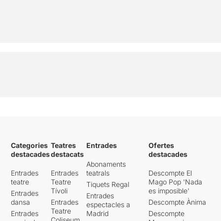
Categories
Teatres
Entrades
Ofertes
destacades
destacats
destacades
Abonaments
Entrades
Entrades
teatrals
Descompte El
teatre
Teatre
Mago Pop 'Nada
Tiquets Regal
Tívoli
es imposible'
Entrades
Entrades
dansa
Entrades
Descompte Ànima
espectacles a
Teatre
Entrades
Madrid
Descompte
Coliseum