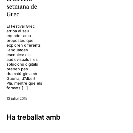
setmana de
Grec
El Festival Grec
arriba al seu
equador amb
propostes que
exploren diferents
llenguatges
escènics: els
audiovisuals i les
solucions digitals
prenen pes
dramatúrgic amb
Guerra, d’Albert
Pla, mentre que els
formats […]
13 juliol 2015
Ha treballat amb