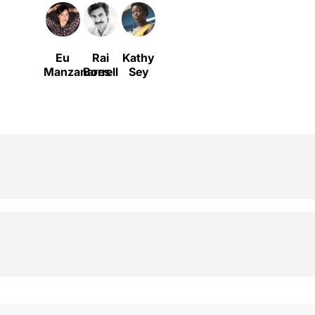
Eu
Rai
Kathy
Manzanares
Borrell
Sey