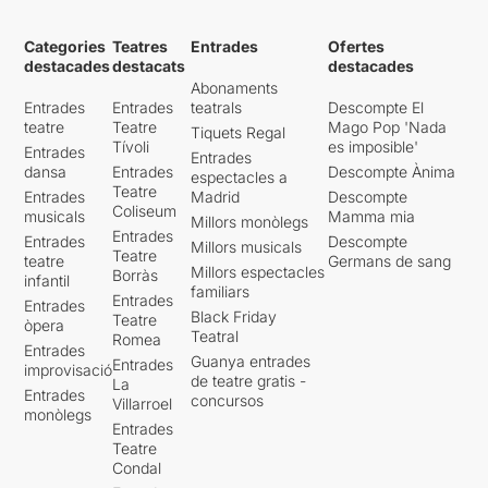
Categories
Teatres
Entrades
Ofertes
destacades
destacats
destacades
Abonaments
Entrades
Entrades
teatrals
Descompte El
teatre
Teatre
Mago Pop 'Nada
Tiquets Regal
Tívoli
es imposible'
Entrades
Entrades
dansa
Entrades
Descompte Ànima
espectacles a
Teatre
Entrades
Madrid
Descompte
Coliseum
musicals
Mamma mia
Millors monòlegs
Entrades
Entrades
Descompte
Millors musicals
Teatre
teatre
Germans de sang
Millors espectacles
Borràs
infantil
familiars
Entrades
Entrades
Black Friday
Teatre
òpera
Teatral
Romea
Entrades
Guanya entrades
Entrades
improvisació
de teatre gratis -
La
Entrades
concursos
Villarroel
monòlegs
Entrades
Teatre
Condal