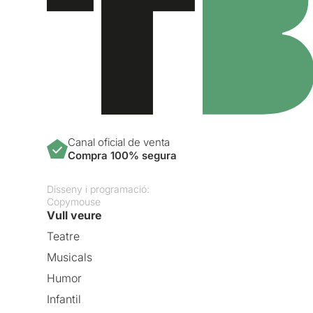
Canal oficial de venta
Compra 100% segura
Disseny i programació:
Copymouse
Vull veure
Teatre
Musicals
Humor
Infantil