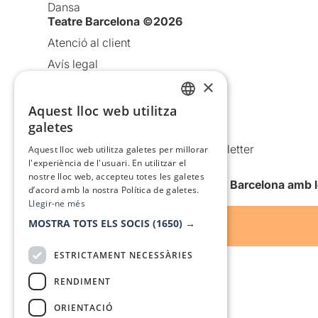
Dansa
Teatre Barcelona ©2026
Atenció al client
Avís legal
×
Política de privacitat
Política de cookies
Aquest lloc web utilitza
CATALAN
galetes
Condicions d’ús
SPANISH
Comunicacions comercials i Newsletter
Aquest lloc web utilitza galetes per millorar
l'experiència de l'usuari. En utilitzar el
Anuncia’t
nostre lloc web, accepteu totes les galetes
Vull rebre la newsletter de Teatre Barcelona amb 
d’acord amb la nostra Política de galetes.
Llegir-ne més
MOSTRA TOTS ELS SOCIS
(1650) →
ESTRICTAMENT NECESSÀRIES
RENDIMENT
ORIENTACIÓ
Amb el suport de