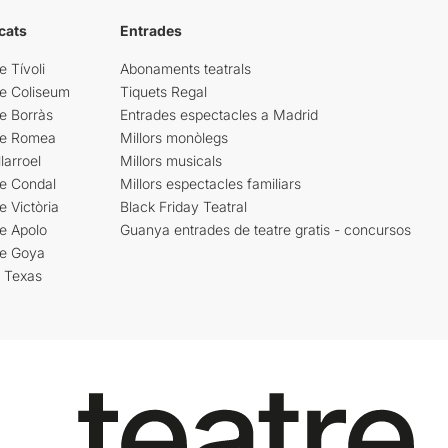
cats
Entrades
e Tívoli
Abonaments teatrals
re Coliseum
Tiquets Regal
e Borràs
Entrades espectacles a Madrid
re Romea
Millors monòlegs
larroel
Millors musicals
re Condal
Millors espectacles familiars
e Victòria
Black Friday Teatral
e Apolo
Guanya entrades de teatre gratis - concursos
re Goya
i Texas