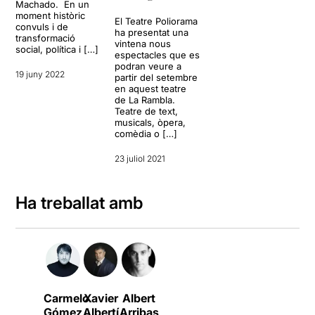
Machado. En un
moment històric
El Teatre Poliorama
convuls i de
ha presentat una
transformació
vintena nous
social, política i […]
espectacles que es
podran veure a
19 juny 2022
partir del setembre
en aquest teatre
de La Rambla.
Teatre de text,
musicals, òpera,
comèdia o […]
23 juliol 2021
Ha treballat amb
Carmelo
Xavier
Albert
Gómez
Albertí
Arribas