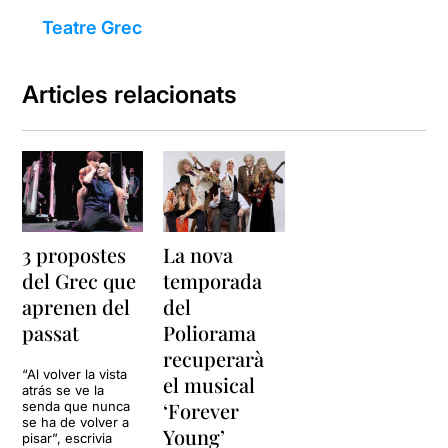
Teatre Grec
Articles relacionats
3 propostes
La nova
del Grec que
temporada
aprenen del
del
passat
Poliorama
recuperarà
“Al volver la vista
el musical
atrás se ve la
‘Forever
senda que nunca
se ha de volver a
Young’
pisar”, escrivia