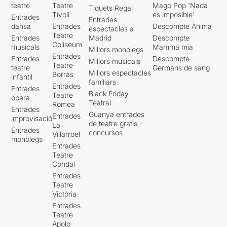
teatre
Teatre
Mago Pop 'Nada
Tiquets Regal
Tívoli
es imposible'
Entrades
Entrades
dansa
Entrades
Descompte Ànima
espectacles a
Teatre
Entrades
Madrid
Descompte
Coliseum
musicals
Mamma mia
Millors monòlegs
Entrades
Entrades
Descompte
Millors musicals
Teatre
teatre
Germans de sang
Millors espectacles
Borràs
infantil
familiars
Entrades
Entrades
Black Friday
Teatre
òpera
Teatral
Romea
Entrades
Guanya entrades
Entrades
improvisació
de teatre gratis -
La
Entrades
concursos
Villarroel
monòlegs
Entrades
Teatre
Condal
Entrades
Teatre
Victòria
Entrades
Teatre
Apolo