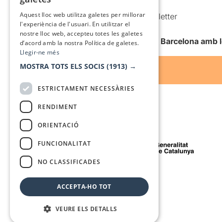
Condicions d’ús
SPANISH
Aquest lloc web utilitza galetes per millorar
Comunicacions comercials i Newsletter
l'experiència de l'usuari. En utilitzar el
Anuncia’t
nostre lloc web, accepteu totes les galetes
Vull rebre la newsletter de Teatre Barcelona amb 
d’acord amb la nostra Política de galetes.
Llegir-ne més
MOSTRA TOTS ELS SOCIS
(1913) →
ESTRICTAMENT NECESSÀRIES
RENDIMENT
ORIENTACIÓ
Amb el suport de
FUNCIONALITAT
NO CLASSIFICADES
Mitjà de comunicació associat a
ACCEPTA-HO TOT
VEURE ELS DETALLS