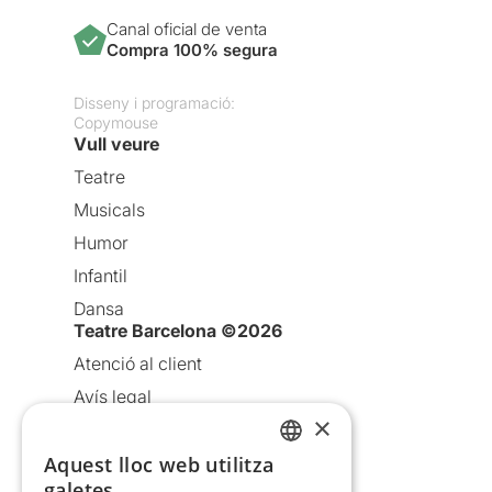
Canal oficial de venta
Compra 100% segura
Disseny i programació:
Copymouse
Vull veure
Teatre
Musicals
Humor
Infantil
Dansa
Teatre Barcelona ©2026
Atenció al client
Avís legal
×
Política de privacitat
Aquest lloc web utilitza
Política de cookies
CATALAN
galetes