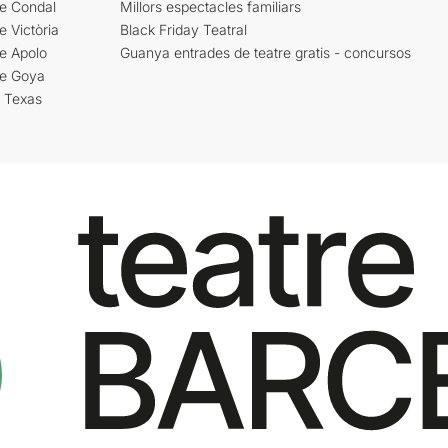
re Condal
Millors espectacles familiars
e Victòria
Black Friday Teatral
e Apolo
Guanya entrades de teatre gratis - concursos
re Goya
i Texas