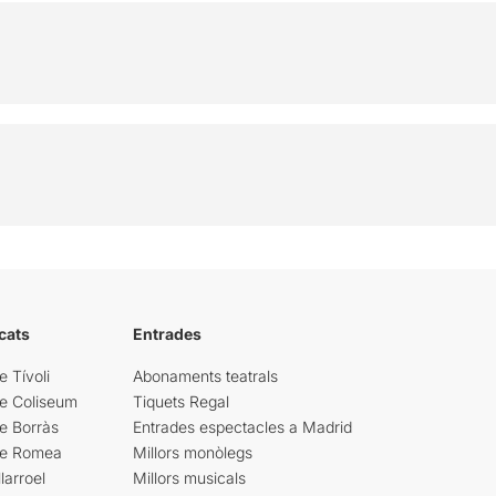
cats
Entrades
e Tívoli
Abonaments teatrals
re Coliseum
Tiquets Regal
e Borràs
Entrades espectacles a Madrid
re Romea
Millors monòlegs
larroel
Millors musicals