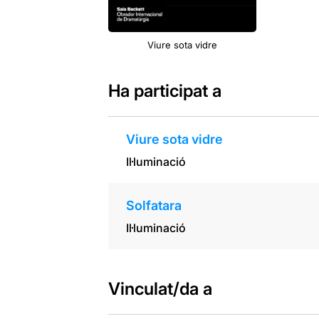
Viure sota vidre
Ha participat a
Viure sota vidre
Il·luminació
Solfatara
Il·luminació
Vinculat/da a