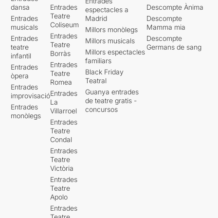
Entrades
dansa
Entrades
Descompte Ànima
espectacles a
Teatre
Entrades
Madrid
Descompte
Coliseum
musicals
Mamma mia
Millors monòlegs
Entrades
Entrades
Descompte
Millors musicals
Teatre
teatre
Germans de sang
Millors espectacles
Borràs
infantil
familiars
Entrades
Entrades
Black Friday
Teatre
òpera
Teatral
Romea
Entrades
Guanya entrades
Entrades
improvisació
de teatre gratis -
La
Entrades
concursos
Villarroel
monòlegs
Entrades
Teatre
Condal
Entrades
Teatre
Victòria
Entrades
Teatre
Apolo
Entrades
Teatre