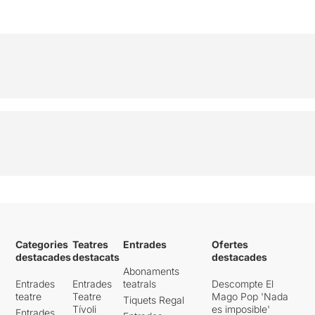
Categories
Teatres
Entrades
Ofertes
destacades
destacats
destacades
Abonaments
Entrades
Entrades
teatrals
Descompte El
teatre
Teatre
Mago Pop 'Nada
Tiquets Regal
Tívoli
es imposible'
Entrades