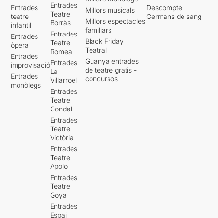
Entrades
Entrades
Descompte
Millors musicals
Teatre
teatre
Germans de sang
Millors espectacles
Borràs
infantil
familiars
Entrades
Entrades
Black Friday
Teatre
òpera
Teatral
Romea
Entrades
Guanya entrades
Entrades
improvisació
de teatre gratis -
La
Entrades
concursos
Villarroel
monòlegs
Entrades
Teatre
Condal
Entrades
Teatre
Victòria
Entrades
Teatre
Apolo
Entrades
Teatre
Goya
Entrades
Espai