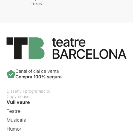
Texas
Canal oficial de venta
Compra 100% segura
Disseny i programació:
Copymouse
Vull veure
Teatre
Musicals
Humor