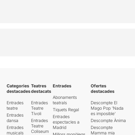
Categories
Teatres
Entrades
Ofertes
destacades
destacats
destacades
Abonaments
Entrades
Entrades
teatrals
Descompte El
teatre
Teatre
Mago Pop 'Nada
Tiquets Regal
Tívoli
es imposible'
Entrades
Entrades
dansa
Entrades
Descompte Ànima
espectacles a
Teatre
Entrades
Madrid
Descompte
Coliseum
musicals
Mamma mia
Millors monòlegs