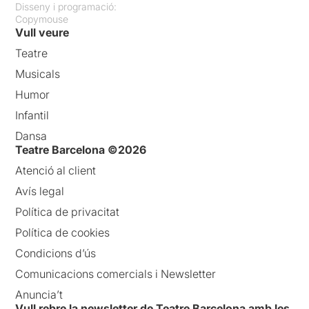
Disseny i programació:
Copymouse
Vull veure
Teatre
Musicals
Humor
Infantil
Dansa
Teatre Barcelona ©2026
Atenció al client
Avís legal
Política de privacitat
Política de cookies
Condicions d’ús
Comunicacions comercials i Newsletter
Anuncia’t
Vull rebre la newsletter de Teatre Barcelona amb les