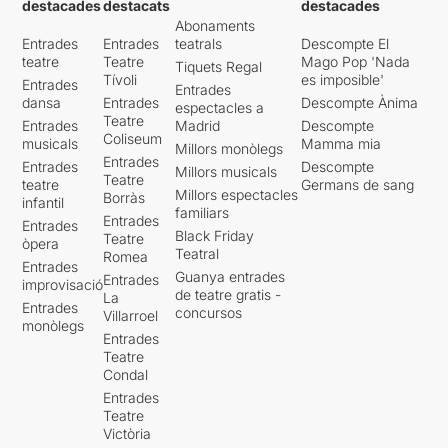
destacades
destacats
destacades
Abonaments
Entrades
Entrades
teatrals
Descompte El
teatre
Teatre
Mago Pop 'Nada
Tiquets Regal
Tívoli
es imposible'
Entrades
Entrades
dansa
Entrades
Descompte Ànima
espectacles a
Teatre
Entrades
Madrid
Descompte
Coliseum
musicals
Mamma mia
Millors monòlegs
Entrades
Entrades
Descompte
Millors musicals
Teatre
teatre
Germans de sang
Millors espectacles
Borràs
infantil
familiars
Entrades
Entrades
Black Friday
Teatre
òpera
Teatral
Romea
Entrades
Guanya entrades
Entrades
improvisació
de teatre gratis -
La
Entrades
concursos
Villarroel
monòlegs
Entrades
Teatre
Condal
Entrades
Teatre
Victòria