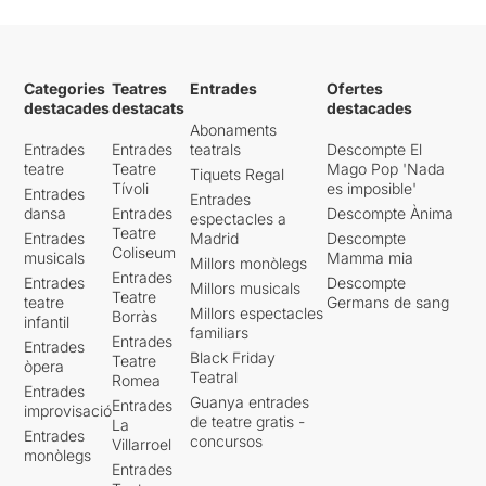
Categories
Teatres
Entrades
Ofertes
destacades
destacats
destacades
Abonaments
Entrades
Entrades
teatrals
Descompte El
teatre
Teatre
Mago Pop 'Nada
Tiquets Regal
Tívoli
es imposible'
Entrades
Entrades
dansa
Entrades
Descompte Ànima
espectacles a
Teatre
Entrades
Madrid
Descompte
Coliseum
musicals
Mamma mia
Millors monòlegs
Entrades
Entrades
Descompte
Millors musicals
Teatre
teatre
Germans de sang
Millors espectacles
Borràs
infantil
familiars
Entrades
Entrades
Black Friday
Teatre
òpera
Teatral
Romea
Entrades
Guanya entrades
Entrades
improvisació
de teatre gratis -
La
Entrades
concursos
Villarroel
monòlegs
Entrades