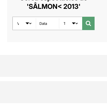
'SÂLMON< 2013'
Data