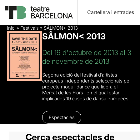
Cartellera i entrades
Inici
»
Festivals
»
SÂLMON< 2013
SÂLMON< 2013
Del 19 d'octubre de 2013 al 3
de novembre de 2013
Segona edició del festival d’artistes
europeus independents seleccionats pel
projecte modul-dance que lidera el
Mercat de les Flors i en el qual estan
implicades 19 cases de dansa europees.
Espectacles
Cerca espectacles de