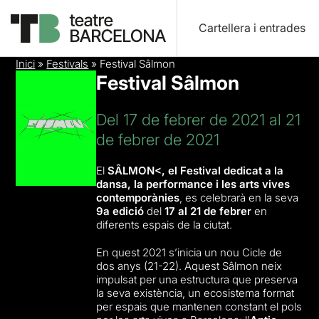
Cartellera i entrades
Inici
»
Festivals
»
Festival Sâlmon
Festival Sâlmon
Del 17 de febrer de 2021 al 21
de febrer de 2021
El
SÂLMON<, el Festival dedicat a la
dansa, la performance i les arts vives
contemporànies
, es celebrarà en la seva
9a edició
del
17 al 21 de febrer
en
diferents espais de la ciutat.
En quest 2021 s’inicia un nou Cicle de
dos anys (21-22). Aquest Sâlmon neix
impulsat per una estructura que preserva
la seva existència, un ecosistema format
per espais que mantenen constant el pols