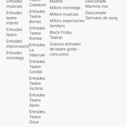
Entrades
Madrid
Descompte
Coliseum
musicals
Mamma mia
Millors monòlegs
Entrades
Entrades
Descompte
Millors musicals
Teatre
teatre
Germans de sang
Millors espectacles
Borràs
infantil
familiars
Entrades
Entrades
Black Friday
Teatre
òpera
Teatral
Romea
Entrades
Guanya entrades
Entrades
improvisació
de teatre gratis -
La
Entrades
concursos
Villarroel
monòlegs
Entrades
Teatre
Condal
Entrades
Teatre
Victòria
Entrades
Teatre
Apolo
Entrades
Teatre
Goya