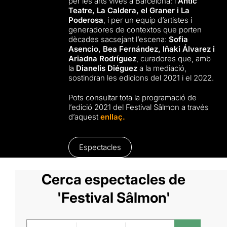
per les arts vives a Barcelona: l’
Antic
Teatre, La Caldera, el Graner i La
Poderosa
, i per un equip d’artistes i
generadores de contextos que porten
dècades sacsejant l’escena:
Sofia
Asencio, Bea Fernández, Iñaki Álvarez i
Ariadna Rodríguez
, curadores que, amb
la
Dianelis Diéguez
a la mediació,
sostindran les edicions del 2021 i el 2022.
Pots consultar tota la programació de
l’edició 2021 del Festival Sâlmon a través
d’aquest
enllaç
.
Espectacles
Cerca espectacles de
'Festival Sâlmon'