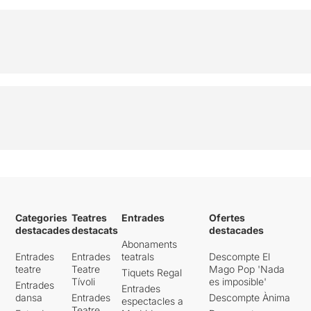
Categories
Teatres
Entrades
Ofertes
destacades
destacats
destacades
Abonaments
Entrades
Entrades
teatrals
Descompte El
teatre
Teatre
Mago Pop 'Nada
Tiquets Regal
Tívoli
es imposible'
Entrades
Entrades
dansa
Entrades
Descompte Ànima
espectacles a
Teatre