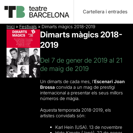
Cartellera i entrades
Inici
»
Festivals
»
Dimarts màgics 2018-2019
Dimarts màgics 2018-
2019
Del 7 de gener de 2019 al 21
de maig de 2019
Un dimarts de cada mes, l’
Escenari Joan
Brossa
convida a un mag de prestigi
internacional a presentar els seus millors
números de màgia.
Aquesta temporada 2018-2019, els
artistes convidats són:
Karl Hein (USA). 13 de novembre
Hide Kimoto (Japó). 22 de gener