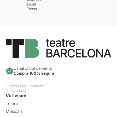
Espai
Texas
Canal oficial de venta
Compra 100% segura
Disseny i programació:
Copymouse
Vull veure
Teatre
Musicals