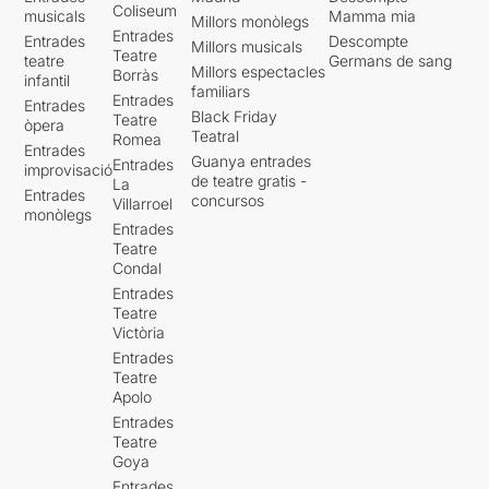
Coliseum
musicals
Mamma mia
Millors monòlegs
Entrades
Entrades
Descompte
Millors musicals
Teatre
teatre
Germans de sang
Millors espectacles
Borràs
infantil
familiars
Entrades
Entrades
Black Friday
Teatre
òpera
Teatral
Romea
Entrades
Guanya entrades
Entrades
improvisació
de teatre gratis -
La
Entrades
concursos
Villarroel
monòlegs
Entrades
Teatre
Condal
Entrades
Teatre
Victòria
Entrades
Teatre
Apolo
Entrades
Teatre
Goya
Entrades