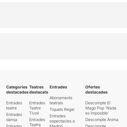
Categories
Teatres
Entrades
Ofertes
destacades
destacats
destacades
Abonaments
Entrades
Entrades
teatrals
Descompte El
teatre
Teatre
Mago Pop 'Nada
Tiquets Regal
Tívoli
es imposible'
Entrades
Entrades
dansa
Entrades
Descompte Ànima
espectacles a
Teatre
Entrades
Madrid
Descompte