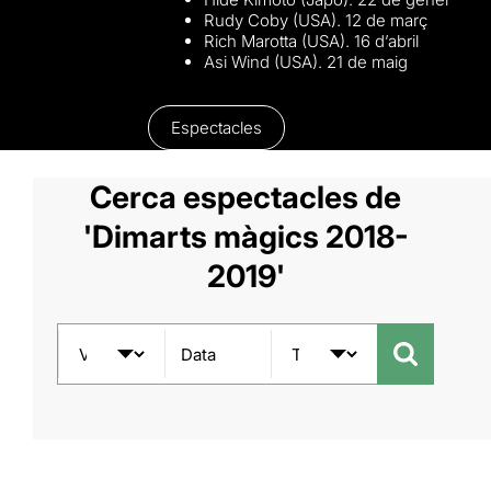
Rudy Coby (USA). 12 de març
Rich Marotta (USA). 16 d’abril
Asi Wind (USA). 21 de maig
Espectacles
Cerca espectacles de
'Dimarts màgics 2018-
2019'
Data