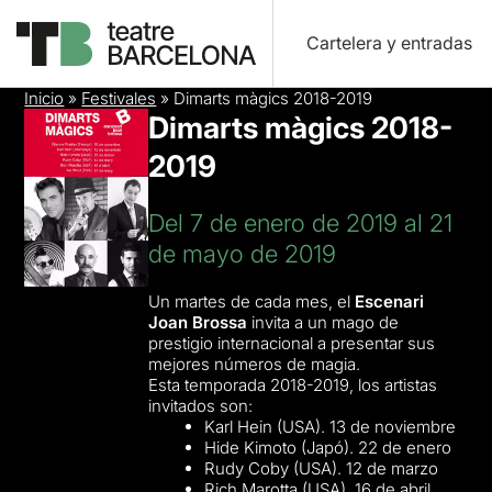
Cartelera y entradas
Inicio
»
Festivales
»
Dimarts màgics 2018-2019
Dimarts màgics 2018-
2019
Del 7 de enero de 2019 al 21
de mayo de 2019
Un martes de cada mes, el
Escenari
Joan Brossa
invita a un mago de
prestigio internacional a presentar sus
mejores números de magia.
Esta temporada 2018-2019, los artistas
invitados son:
Karl Hein (USA). 13 de noviembre
Hide Kimoto (Japó). 22 de enero
Rudy Coby (USA). 12 de marzo
Rich Marotta (USA). 16 de abril