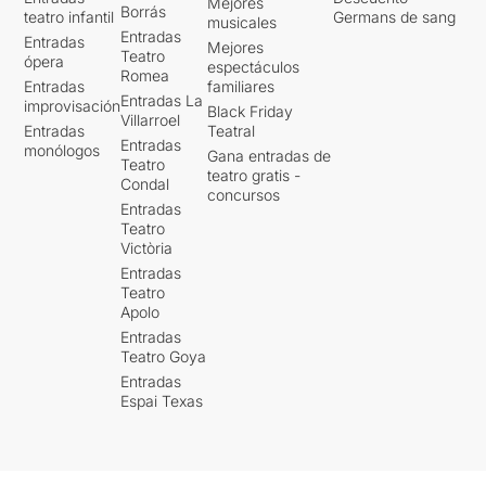
Mejores
Borrás
teatro infantil
Germans de sang
musicales
Entradas
Entradas
Mejores
Teatro
ópera
espectáculos
Romea
Entradas
familiares
Entradas La
improvisación
Black Friday
Villarroel
Entradas
Teatral
Entradas
monólogos
Gana entradas de
Teatro
teatro gratis -
Condal
concursos
Entradas
Teatro
Victòria
Entradas
Teatro
Apolo
Entradas
Teatro Goya
Entradas
Espai Texas