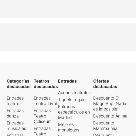
Categorías
Teatros
Entradas
Ofertas
destacadas
destacados
destacadas
Abonos teatrales
Entradas
Entradas
Descuento El
Tiquets regalo
teatro
Teatro Tívoli
Mago Pop 'Nada
Entradas
es imposible'
Entradas
Entradas
espectáculos en
danza
Teatro
Descuento Ànima
Madrid
Coliseum
Entradas
Descuento
Mejores
musicales
Entradas
Mamma mia
monólogos
Teatro
Entradas
Descuento