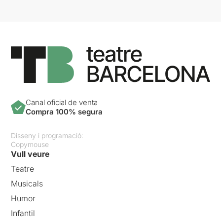
Canal oficial de venta
Compra 100% segura
Disseny i programació:
Copymouse
Vull veure
Teatre
Musicals
Humor
Infantil