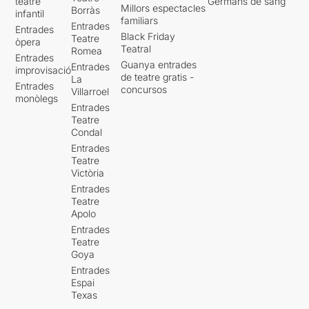
teatre
Germans de sang
Millors espectacles
Borràs
infantil
familiars
Entrades
Entrades
Black Friday
Teatre
òpera
Teatral
Romea
Entrades
Guanya entrades
Entrades
improvisació
de teatre gratis -
La
Entrades
concursos
Villarroel
monòlegs
Entrades
Teatre
Condal
Entrades
Teatre
Victòria
Entrades
Teatre
Apolo
Entrades
Teatre
Goya
Entrades
Espai
Texas