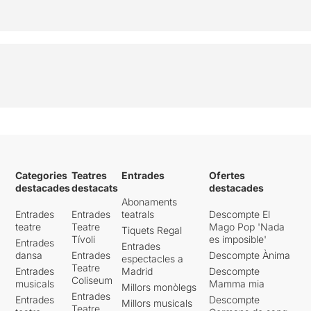
Categories
Teatres
Entrades
Ofertes
destacades
destacats
destacades
Abonaments
Entrades
Entrades
teatrals
Descompte El
teatre
Teatre
Mago Pop 'Nada
Tiquets Regal
Tívoli
es imposible'
Entrades
Entrades
dansa
Entrades
Descompte Ànima
espectacles a
Teatre
Entrades
Madrid
Descompte
Coliseum
musicals
Mamma mia
Millors monòlegs
Entrades
Entrades
Descompte
Millors musicals
Teatre