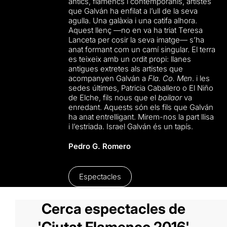
antics, flamencs i contemporanis, artistes
que Galván ha enfilat a l’ull de la seva
agulla. Una galàxia i una catifa alhora.
Aquest llenç —no en va ha triat Teresa
Lanceta per cosir la seva imatge— s’ha
anat formant com un camí singular. El terra
es teixeix amb un ordit propi: llanes
antigues extretes als artistes que
acompanyen Galván a
Fla. Co. Men
. i les
sedes últimes, Patricia Caballero o El Niño
de Elche, fils nous que el
bailaor
va
enredant. Aquests són els fils que Galván
ha anat entrelligant. Mirem-nos la part llisa
i l’estriada. Israel Galván és un tapís.
Pedro G. Romero
Espectacles
Cerca espectacles de