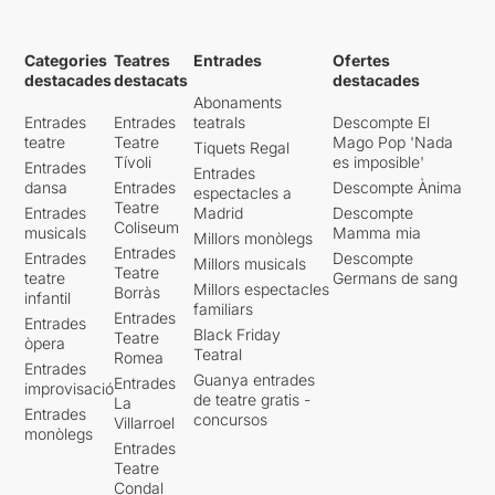
Categories
Teatres
Entrades
Ofertes
destacades
destacats
destacades
Abonaments
Entrades
Entrades
teatrals
Descompte El
teatre
Teatre
Mago Pop 'Nada
Tiquets Regal
Tívoli
es imposible'
Entrades
Entrades
dansa
Entrades
Descompte Ànima
espectacles a
Teatre
Entrades
Madrid
Descompte
Coliseum
musicals
Mamma mia
Millors monòlegs
Entrades
Entrades
Descompte
Millors musicals
Teatre
teatre
Germans de sang
Millors espectacles
Borràs
infantil
familiars
Entrades
Entrades
Black Friday
Teatre
òpera
Teatral
Romea
Entrades
Guanya entrades
Entrades
improvisació
de teatre gratis -
La
Entrades
concursos
Villarroel
monòlegs
Entrades
Teatre
Condal