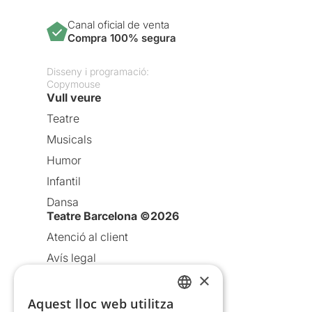
Canal oficial de venta
Compra 100% segura
Disseny i programació:
Copymouse
Vull veure
Teatre
Musicals
Humor
Infantil
Dansa
Teatre Barcelona ©2026
Atenció al client
Avís legal
×
Política de privacitat
Política de cookies
Aquest lloc web utilitza
CATALAN