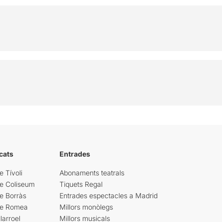
cats
Entrades
e Tívoli
Abonaments teatrals
re Coliseum
Tiquets Regal
e Borràs
Entrades espectacles a Madrid
re Romea
Millors monòlegs
larroel
Millors musicals