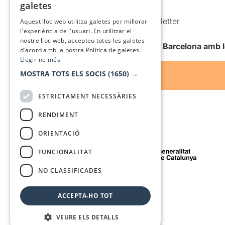
galetes
Condicions d’ús
SPANISH
Comunicacions comercials i Newsletter
Aquest lloc web utilitza galetes per millorar
l'experiència de l'usuari. En utilitzar el
Anuncia’t
nostre lloc web, accepteu totes les galetes
Vull rebre la newsletter de Teatre Barcelona amb 
d’acord amb la nostra Política de galetes.
Llegir-ne més
MOSTRA TOTS ELS SOCIS
(1650) →
ESTRICTAMENT NECESSÀRIES
RENDIMENT
ORIENTACIÓ
Amb el suport de
FUNCIONALITAT
NO CLASSIFICADES
Mitjà de comunicació associat a
ACCEPTA-HO TOT
VEURE ELS DETALLS