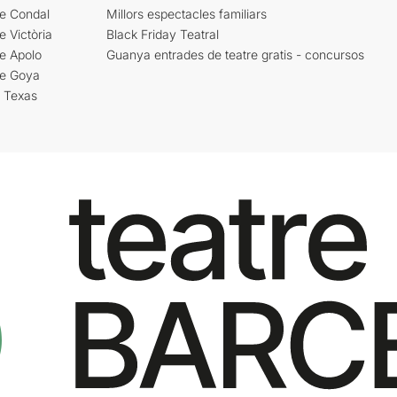
re Condal
Millors espectacles familiars
e Victòria
Black Friday Teatral
e Apolo
Guanya entrades de teatre gratis - concursos
re Goya
i Texas