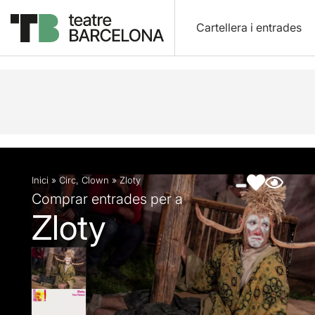
Cartellera i entrades
Descripció
Fitxa artística
Fotos i vídeos
Inici
»
Circ
,
Clown
»
Zloty
Comprar entrades per a
Zloty