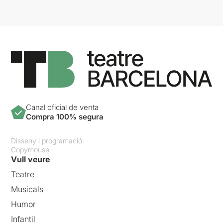
Canal oficial de venta
Compra 100% segura
Disseny i programació:
Copymouse
Vull veure
Teatre
Musicals
Humor
Infantil