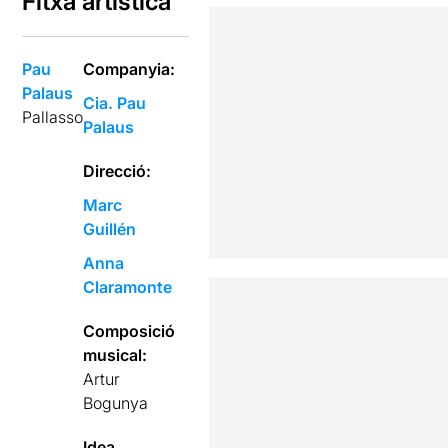
Fitxa artística
Pau
Companyia:
Palaus
Cia. Pau
Pallasso
Palaus
Direcció:
Marc
Guillén
Anna
Claramonte
Composició
musical:
Artur
Bogunya
Idea