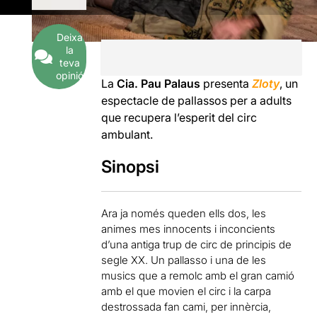
Deixa
la
teva
opinió
La
Cia. Pau Palaus
presenta
Zloty
, un
espectacle de pallassos per a adults
que recupera l’esperit del circ
ambulant.
Sinopsi
Ara ja només queden ells dos, les
animes mes innocents i inconcients
d’una antiga trup de circ de principis de
segle XX. Un pallasso i una de les
musics que a remolc amb el gran camió
amb el que movien el circ i la carpa
destrossada fan cami, per innèrcia,