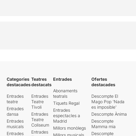
Categories
Teatres
Entrades
Ofertes
destacades
destacats
destacades
Abonaments
Entrades
Entrades
teatrals
Descompte El
teatre
Teatre
Mago Pop 'Nada
Tiquets Regal
Tívoli
es imposible'
Entrades
Entrades
dansa
Entrades
Descompte Ànima
espectacles a
Teatre
Entrades
Madrid
Descompte
Coliseum
musicals
Mamma mia
Millors monòlegs
Entrades
Entrades
Descompte
Millors musicals