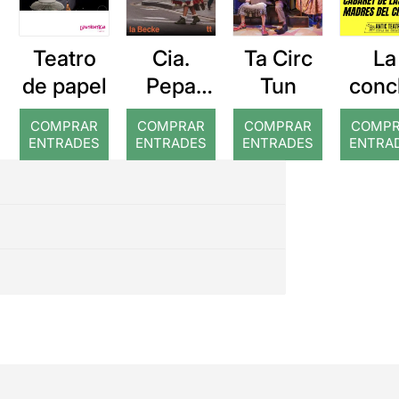
Teatro
Cia.
Ta Circ
La
de papel
Pepa
Tun
conc
Plana: A
de 
COMPRAR
COMPRAR
COMPRAR
COMP
cada pas
mad
ENTRADES
ENTRADES
ENTRADES
ENTRA
Caba