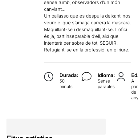
sense rumb, observadors d’un món
canviant…
Un pallasso que es despulla deixant-nos
veure el que s’amaga darrera la mascara.
Maquillant-se i desmaquillant-se. L’ofici
és ja, part inseparable d’ell, així que
intentarà per sobre de tot, SEGUIR.
Refugiant-se en la professió, en el riure.
Durada:
Idioma:
Ed
50
Sense
A
minuts
paraules
par
de 
an