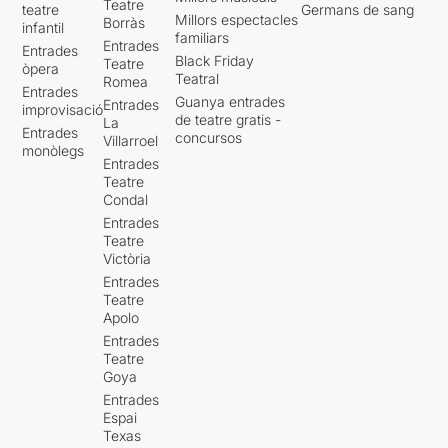
Teatre
teatre
Germans de sang
Millors espectacles
Borràs
infantil
familiars
Entrades
Entrades
Black Friday
Teatre
òpera
Teatral
Romea
Entrades
Guanya entrades
Entrades
improvisació
de teatre gratis -
La
Entrades
concursos
Villarroel
monòlegs
Entrades
Teatre
Condal
Entrades
Teatre
Victòria
Entrades
Teatre
Apolo
Entrades
Teatre
Goya
Entrades
Espai
Texas