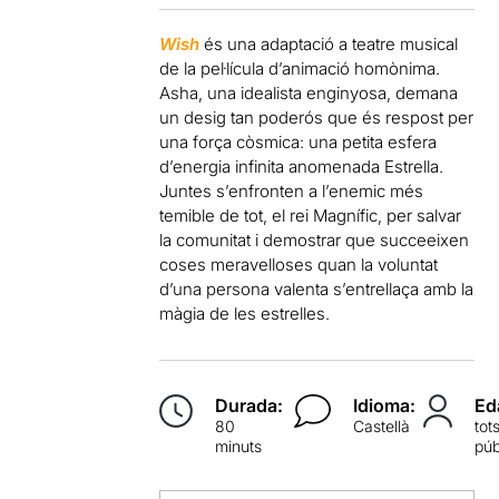
Wish
és una adaptació a teatre musical
de la pel·lícula d’animació homònima.
Asha, una idealista enginyosa, demana
un desig tan poderós que és respost per
una força còsmica: una petita esfera
d’energia infinita anomenada Estrella.
Juntes s’enfronten a l’enemic més
temible de tot, el rei Magnífic, per salvar
la comunitat i demostrar que succeeixen
coses meravelloses quan la voluntat
d’una persona valenta s’entrellaça amb la
màgia de les estrelles.
Durada:
Idioma:
Ed
80
Castellà
tot
minuts
púb