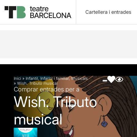
Cartellera i entrades
Descripció
Fitxa artística
Fotos i vídeos
Inici
»
Infantil
,
Infantil i familiar
,
Musicals
»
Wish. Tributo musical
Comprar entrades per a
Wish. Tributo
musical