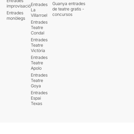
Entrades
Guanya entrades
Entrades
improvisació
de teatre gratis -
La
Entrades
concursos
Villarroel
monòlegs
Entrades
Teatre
Condal
Entrades
Teatre
Victòria
Entrades
Teatre
Apolo
Entrades
Teatre
Goya
Entrades
Espai
Texas