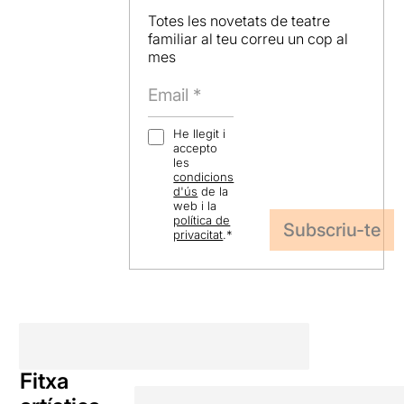
Totes les novetats de teatre
familiar al teu correu un cop al
mes
He llegit i
accepto
les
condicions
d'ús
de la
web i la
política de
privacitat
.
*
Fitxa