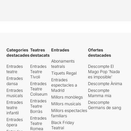
Categories
Teatres
Entrades
Ofertes
destacades
destacats
destacades
Abonaments
Entrades
Entrades
teatrals
Descompte El
teatre
Teatre
Mago Pop 'Nada
Tiquets Regal
Tívoli
es imposible'
Entrades
Entrades
dansa
Entrades
Descompte Ànima
espectacles a
Teatre
Entrades
Madrid
Descompte
Coliseum
musicals
Mamma mia
Millors monòlegs
Entrades
Entrades
Descompte
Millors musicals
Teatre
teatre
Germans de sang
Millors espectacles
Borràs
infantil
familiars
Entrades
Entrades
Black Friday
Teatre
òpera
Teatral
Romea