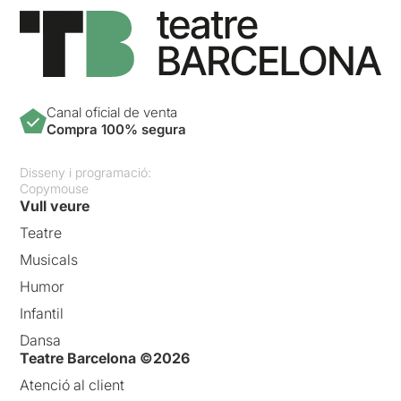
Canal oficial de venta
Compra 100% segura
Disseny i programació:
Copymouse
Vull veure
Teatre
Musicals
Humor
Infantil
Dansa
Teatre Barcelona ©2026
Atenció al client