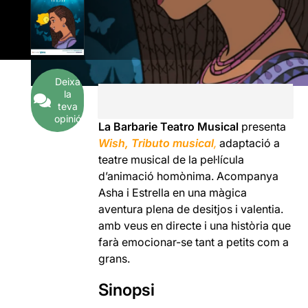
Deixa
la
teva
opinió
La Barbarie Teatro Musical
presenta
Wish, Tributo musical
,
adaptació a
teatre musical de la pel·lícula
d’animació homònima. Acompanya
Asha i Estrella en una màgica
aventura plena de desitjos i valentia.
amb veus en directe i una història que
farà emocionar-se tant a petits com a
grans.
Sinopsi