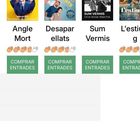
Angle
Desapar
Sum
L'esti
Mort
ellats
Vermis
g
COMPRAR
COMPRAR
COMPRAR
COMP
ENTRADES
ENTRADES
ENTRADES
ENTRA