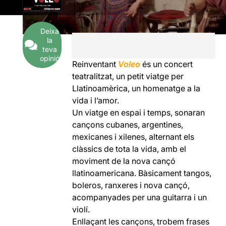
Deixa
la
teva
opinió
Reinventant
Voleo
és un concert
teatralitzat, un petit viatge per
Llatinoamèrica, un homenatge a la
vida i l’amor.
Un viatge en espai i temps, sonaran
cançons cubanes, argentines,
mexicanes i xilenes, alternant els
clàssics de tota la vida, amb el
moviment de la nova cançó
llatinoamericana. Bàsicament tangos,
boleros, ranxeres i nova cançó,
acompanyades per una guitarra i un
violí.
Enllaçant les cançons, trobem frases