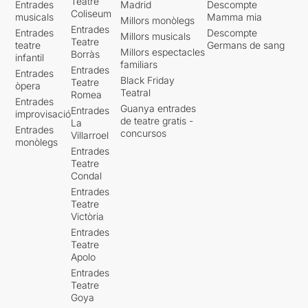
Teatre
Entrades
Madrid
Descompte
Coliseum
musicals
Mamma mia
Millors monòlegs
Entrades
Entrades
Descompte
Millors musicals
Teatre
teatre
Germans de sang
Millors espectacles
Borràs
infantil
familiars
Entrades
Entrades
Black Friday
Teatre
òpera
Teatral
Romea
Entrades
Guanya entrades
Entrades
improvisació
de teatre gratis -
La
Entrades
concursos
Villarroel
monòlegs
Entrades
Teatre
Condal
Entrades
Teatre
Victòria
Entrades
Teatre
Apolo
Entrades
Teatre
Goya