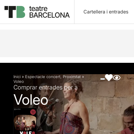
Cartellera i entrades
Descripció
Fitxa artística
Fotos i vídeos
Inici
»
Espectacle concert
,
Proximitat
»
Voleo
Comprar entrades per a
Voleo