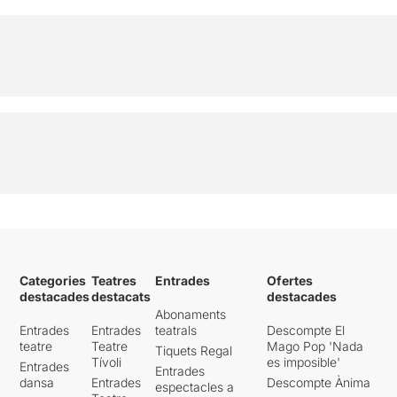
Categories
Teatres
Entrades
Ofertes
destacades
destacats
destacades
Abonaments
Entrades
Entrades
teatrals
Descompte El
teatre
Teatre
Mago Pop 'Nada
Tiquets Regal
Tívoli
es imposible'
Entrades
Entrades
dansa
Entrades
Descompte Ànima
espectacles a