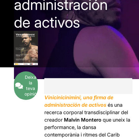
administración
de activos
Deixa
la
teva
opinió
Vinicinicinimini, una firma de
administración de activos
és una
recerca corporal transdisciplinar del
creador
Malvin Montero
que uneix la
performance, la dansa
contemporània i ritmes del Carib