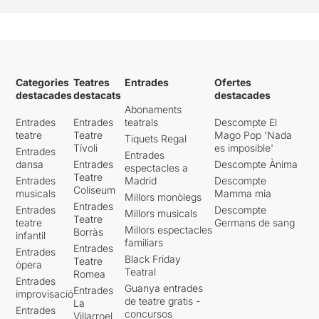
Categories
Teatres
Entrades
Ofertes
destacades
destacats
destacades
Abonaments
Entrades
Entrades
teatrals
Descompte El
teatre
Teatre
Mago Pop 'Nada
Tiquets Regal
Tívoli
es imposible'
Entrades
Entrades
dansa
Entrades
Descompte Ànima
espectacles a
Teatre
Entrades
Madrid
Descompte
Coliseum
musicals
Mamma mia
Millors monòlegs
Entrades
Entrades
Descompte
Millors musicals
Teatre
teatre
Germans de sang
Millors espectacles
Borràs
infantil
familiars
Entrades
Entrades
Black Friday
Teatre
òpera
Teatral
Romea
Entrades
Guanya entrades
Entrades
improvisació
de teatre gratis -
La
Entrades
concursos
Villarroel