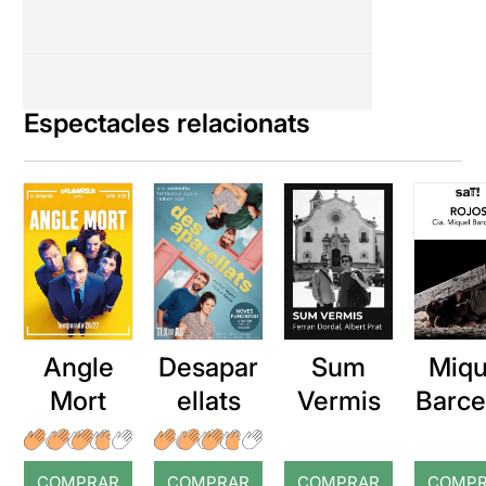
Espectacles relacionats
Angle
Desapar
Sum
Miqu
Mort
ellats
Vermis
Barce
a: Ro
COMPRAR
COMPRAR
COMPRAR
COMP