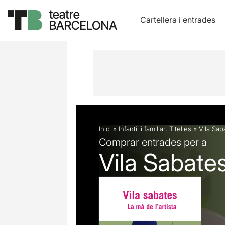
Cartellera i entrades
Descripció
Fitxa artística
Inici
»
Infantil i familiar
,
Titelles
»
Vila Sab
Comprar entrades per a
Vila Sabate