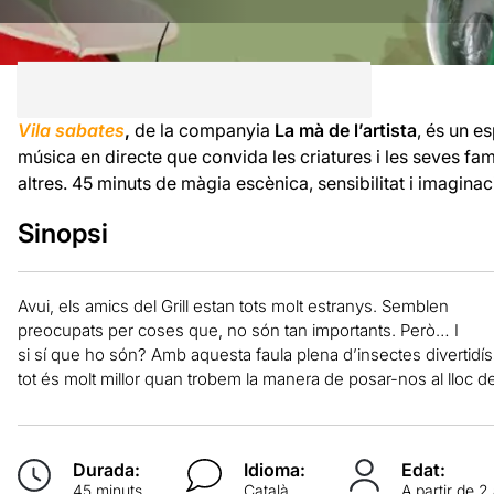
Vila sabates
,
de la companyia
La mà de l’artista
, és un e
música en directe que convida les criatures i les seves famí
altres. 45 minuts de màgia escènica, sensibilitat i imaginac
Sinopsi
Avui, els amics del Grill estan tots molt estranys. Semblen
preocupats per coses que, no són tan importants. Però… I
si sí que ho són? Amb aquesta faula plena d’insectes divertid
tot és molt millor quan trobem la manera de posar-nos al lloc de 
Durada:
Idioma:
Edat:
45 minuts
Català
A partir de 2