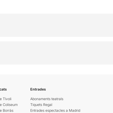
cats
Entrades
e Tívoli
Abonaments teatrals
re Coliseum
Tiquets Regal
e Borràs
Entrades espectacles a Madrid