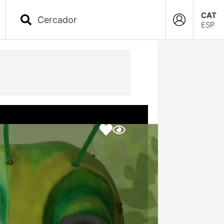
CAT
ESP