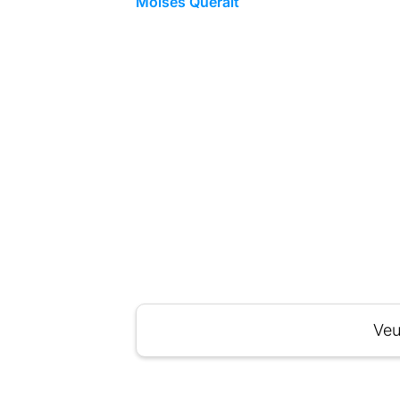
Moisès Queralt
Veu