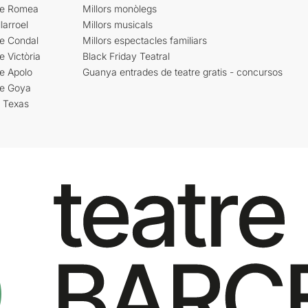
re Romea
Millors monòlegs
larroel
Millors musicals
re Condal
Millors espectacles familiars
e Victòria
Black Friday Teatral
e Apolo
Guanya entrades de teatre gratis - concursos
re Goya
i Texas