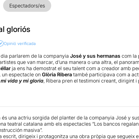
Espectadors/es
al gloriós
Opinió verificada
 dia parlarem de la companyia
José y sus hermanas
com la p
artistes que van marcar, d’una manera o una altra, el panoram
éllar
ja ens ha demostrat el seu talent com a creador amb 
, un espectacle on
Glòria Ribera
també participava com a ac
mi vida y mi gloria
, Ribera pren el testimoni creant, dirigint
 pròpia mida on fa, escènicament, el que li ve de gust, resulta
artística i llibertat creativa. El muntatge és, parcialment, un r
rrejat amb monòlegs de crítica social, elements semibiogràfic
s. El conjunt és simpàtic, fresc i interessant, malgrat no ana
és lògic, té diversos trets formals en comú amb l’estil teatra
a és una actriu sorgida del planter de la companyia José y s
eix filosofia, optant, en aquest cas, per potenciar la faceta m
cena teatral catalana amb els espectacles “Los bancos regalan
que ofereix molt més del que se li demana, cosa que sempre 
strucción masiva”.
anvi, se’l podria definir com a un molt prometedor “work in pro
a escrit, dirigeix i protagonitza una obra pròpia que seguei
solitari de Glòria Ribera. Segur que valdrà la pena no perdre-li