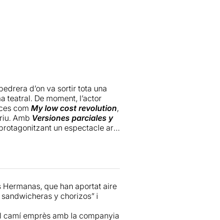
edrera d’on va sortir tota una
a teatral. De moment, l’actor
peces com
My low cost revolution
,
triu. Amb
Versiones parciales y
 i protagonitzant un espectacle ara
nt ser tot un exemple de
ecital de cuplets i altres cançons
s, vídeos i seqüències
r massa lluny amb la seva tesi
l de José y sus hermanas, amb els
us Hermanas, que han aportat aire
usical. Jutjat com a recital,
 sandwicheras y chorizos” i
és d’agrair. Com a espectacle
gress”. Per tant, estarem atents a
x el camí emprès amb la companyia
 la pista.