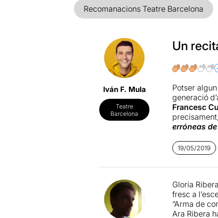
Recomanacions Teatre Barcelona
Un recit
Potser algun
Iván F. Mula
generació d’
Francesc Cu
Teatre
Barcelona
precisament
erróneas de 
fet a la seva
personalitat 
19/05/2019
populars, ba
performàtique
inicial. Com 
Gloria Riber
quals compart
fresc a l’es
podríem dir 
“Arma de con
teatral, en c
Ara Ribera h
la faceta en 