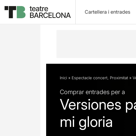
Cartellera i entrades
Descripció
Fitxa artística
Fotos i 
Inici
»
Espectacle concert
,
Proximitat
»
V
Comprar entrades per a
Versiones pa
mi gloria