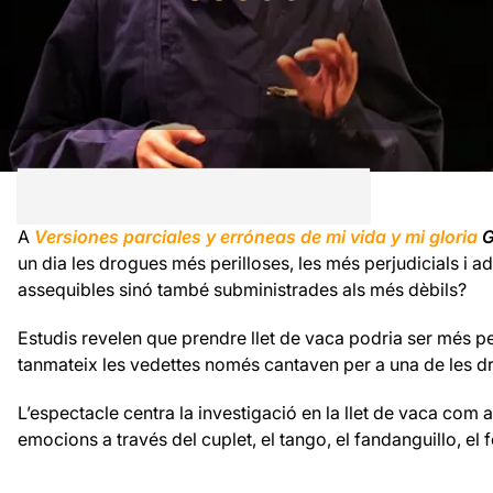
A
Versiones parciales y erróneas de mi vida y mi gloria
G
un dia les drogues més perilloses, les més perjudicials i ad
assequibles sinó també subministrades als més dèbils?
Estudis revelen que prendre llet de vaca podria ser més per
tanmateix les vedettes només cantaven per a una de les d
L’espectacle centra la investigació en la llet de vaca com 
emocions a través del cuplet, el tango, el fandanguillo, el 