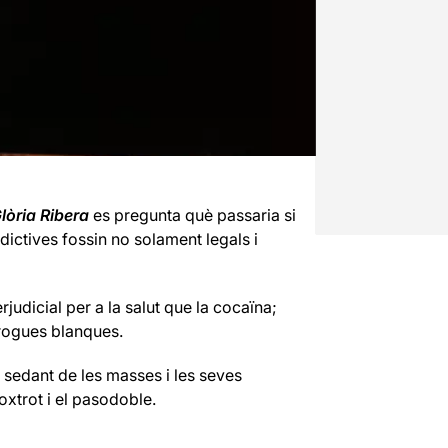
lòria Ribera
es pregunta què passaria si
dictives fossin no solament legals i
judicial per a la salut que la cocaïna;
rogues blanques.
a sedant de les masses i les seves
foxtrot i el pasodoble.