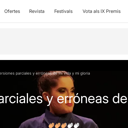
Ofertes
Revista
Festivals
Vota als IX Premis
vídeos
Opinions
ersiones parciales y erróneas de mi vida y mi gloria
rciales y erróneas de