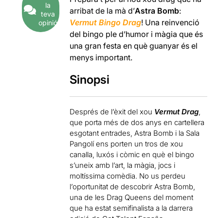
la
arribat de la mà d’
Astra Bomb
:
teva
Vermut Bingo Drag
! Una reinvenció
opinió
del bingo ple d’humor i màgia que és
una gran festa en què guanyar és el
menys important.
Sinopsi
Després de l’èxit del xou
Vermut Drag
,
que porta més de dos anys en cartellera
esgotant entrades, Astra Bomb i la Sala
Pangolí ens porten un tros de xou
canalla, luxós i còmic en què el bingo
s’uneix amb l’art, la màgia, jocs i
moltíssima comèdia. No us perdeu
l’oportunitat de descobrir Astra Bomb,
una de les Drag Queens del moment
que ha estat semifinalista a la darrera