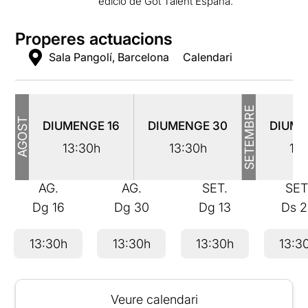
edició de Got Talent España.
Properes actuacions
Sala Pangolí, Barcelona
Calendari
SETEMBRE
AGOST
DIUMENGE
16
DIUMENGE
30
DIUM
13:30h
13:30h
13
AG.
AG.
SET.
SET
Dg
16
Dg
30
Dg
13
Ds
2
13:30h
13:30h
13:30h
13:3
Veure calendari