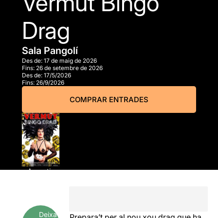
Vermut Bingo
Drag
Sala Pangolí
Des de:
17 de maig de 2026
Fins:
26 de setembre de 2026
Des de:
17/5/2026
Fins:
26/9/2026
COMPRAR ENTRADES
A partir
de
33,00€
Deixa
Prepara’t per al nou xou drag que ha