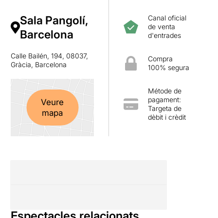
Sala Pangolí,
Canal oficial
de venta
Barcelona
d'entrades
Calle Bailén, 194, 08037,
Compra
Gràcia, Barcelona
100% segura
Métode de
pagament:
Veure
Targeta de
mapa
dèbit i crèdit
Espectacles relacionats