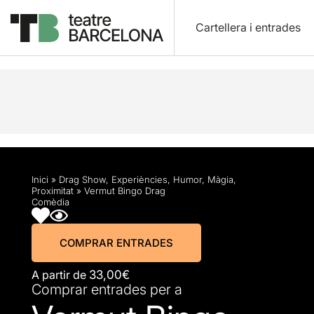
Cartellera i entrades
Descripció
Horaris
Fitxa artística
Info pràctic
Inici
»
Drag Show
,
Experiències
,
Humor
,
Màgia
,
Proximitat
»
Vermut Bingo Drag
Comèdia
COMPRAR ENTRADES
A partir de
33,00€
Comprar entrades per a