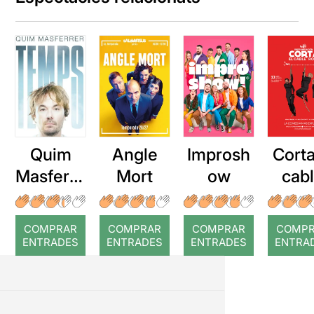
Quim
Angle
Improsh
Corta
Masferre
Mort
ow
cab
r: Temps
roj
COMPRAR
COMPRAR
COMPRAR
COMP
ENTRADES
ENTRADES
ENTRADES
ENTRA