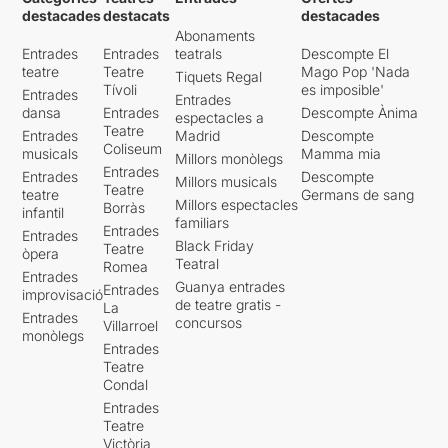
destacades
destacats
destacades
Abonaments
Entrades
Entrades
teatrals
Descompte El
teatre
Teatre
Mago Pop 'Nada
Tiquets Regal
Tívoli
es imposible'
Entrades
Entrades
dansa
Entrades
Descompte Ànima
espectacles a
Teatre
Entrades
Madrid
Descompte
Coliseum
musicals
Mamma mia
Millors monòlegs
Entrades
Entrades
Descompte
Millors musicals
Teatre
teatre
Germans de sang
Millors espectacles
Borràs
infantil
familiars
Entrades
Entrades
Black Friday
Teatre
òpera
Teatral
Romea
Entrades
Guanya entrades
Entrades
improvisació
de teatre gratis -
La
Entrades
concursos
Villarroel
monòlegs
Entrades
Teatre
Condal
Entrades
Teatre
Victòria