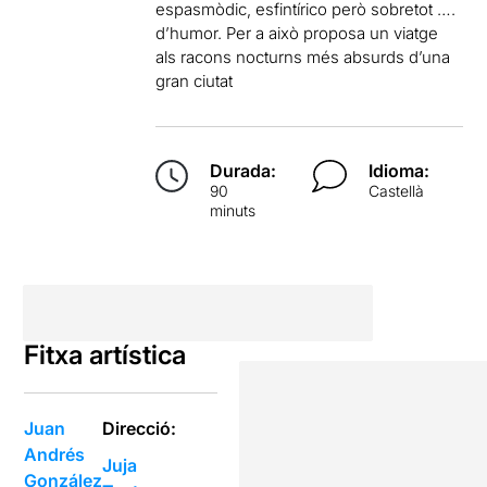
espasmòdic, esfintírico però sobretot ….
d’humor. Per a això proposa un viatge
als racons nocturns més absurds d’una
gran ciutat
Durada:
Idioma:
90
Castellà
minuts
Fitxa artística
Juan
Direcció:
Andrés
Juja
González