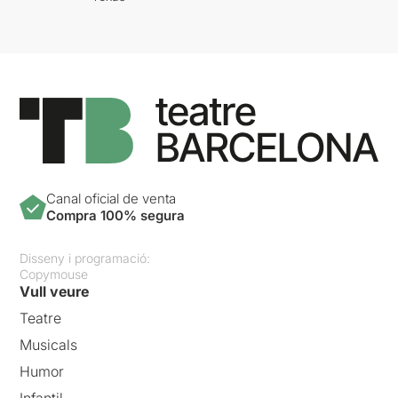
Canal oficial de venta
Compra 100% segura
Disseny i programació:
Copymouse
Vull veure
Teatre
Musicals
Humor