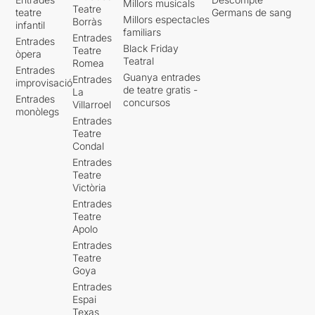
Millors musicals
Teatre
teatre
Germans de sang
Millors espectacles
Borràs
infantil
familiars
Entrades
Entrades
Black Friday
Teatre
òpera
Teatral
Romea
Entrades
Guanya entrades
Entrades
improvisació
de teatre gratis -
La
Entrades
concursos
Villarroel
monòlegs
Entrades
Teatre
Condal
Entrades
Teatre
Victòria
Entrades
Teatre
Apolo
Entrades
Teatre
Goya
Entrades
Espai
Texas