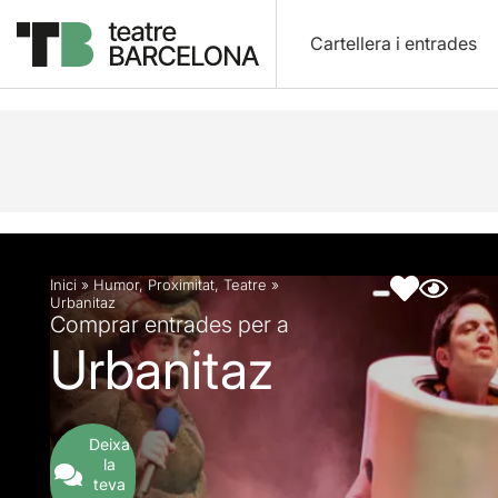
Cartellera i entrades
Descripció
Fitxa artística
Fotos i vídeos
Inici
»
Humor
,
Proximitat
,
Teatre
»
Urbanitaz
Comprar entrades per a
Urbanitaz
Deixa
la
teva