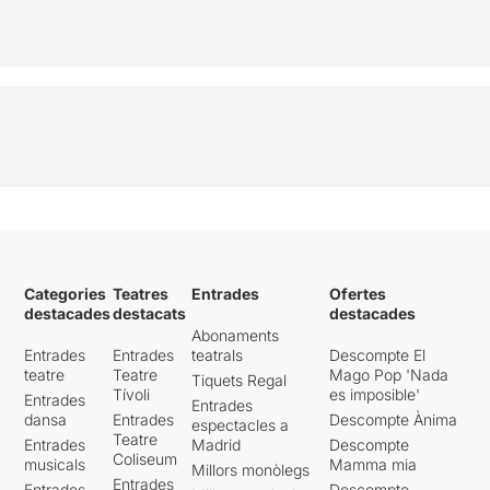
Categories
Teatres
Entrades
Ofertes
destacades
destacats
destacades
Abonaments
Entrades
Entrades
teatrals
Descompte El
teatre
Teatre
Mago Pop 'Nada
Tiquets Regal
Tívoli
es imposible'
Entrades
Entrades
dansa
Entrades
Descompte Ànima
espectacles a
Teatre
Entrades
Madrid
Descompte
Coliseum
musicals
Mamma mia
Millors monòlegs
Entrades
Entrades
Descompte