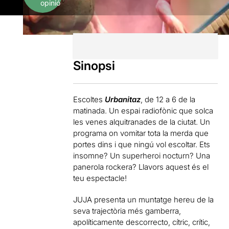
opinió
Sinopsi
Escoltes
Urbanitaz
, de 12 a 6 de la
matinada. Un espai radiofònic que solca
les venes alquitranades de la ciutat. Un
programa on vomitar tota la merda que
portes dins i que ningú vol escoltar. Ets
insomne​​? Un superheroi nocturn? Una
panerola rockera? Llavors aquest és el
teu espectacle!
JUJA presenta un muntatge hereu de la
seva trajectòria més gamberra,
apolíticamente descorrecto, cítric, crític,