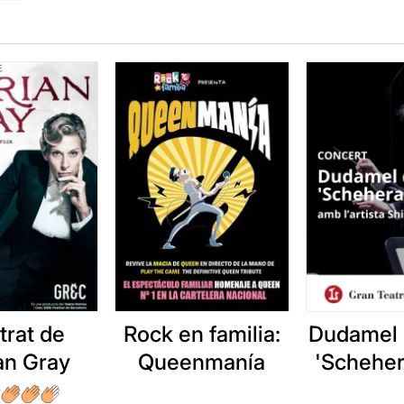
etrat de
Rock en familia:
Dudamel d
an Gray
Queenmanía
'Schehe