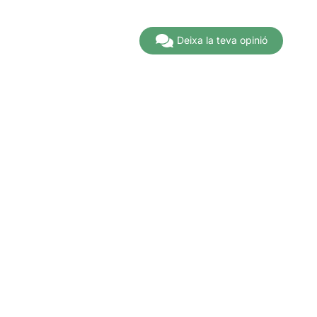
A partir de
17,25€
Deixa la teva opinió