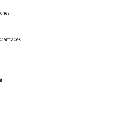
sones
 d'entrades
it