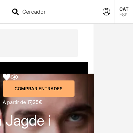
CAT
ESP
COMPRAR ENTRADES
COMPRAR ENTRADES
A partir de
17,25€
 Jagde i