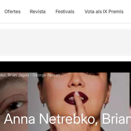
Ofertes
Revista
Festivals
Vota als IX Premis
Info pràctica
ko, Brian Jagde i George Petean
 Anna Netrebko, Brian