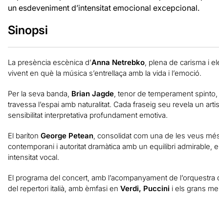
un esdeveniment d’intensitat emocional excepcional.
Sinopsi
La presència escènica d’
Anna Netrebko
, plena de carisma i e
vivent en què la música s’entrellaça amb la vida i l’emoció.
Per la seva banda,
Brian Jagde
, tenor de temperament spinto, 
travessa l’espai amb naturalitat. Cada fraseig seu revela un art
sensibilitat interpretativa profundament emotiva.
El baríton
George Petean
, consolidat com una de les veus més 
contemporani i autoritat dramàtica amb un equilibri admirable, e
intensitat vocal.
El programa del concert, amb l’acompanyament de l’orquestra d
del repertori italià, amb èmfasi en
Verdi, Puccini
i els grans me