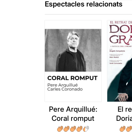
Espectacles relacionats
Pere Arquillué:
El r
Coral romput
Dori