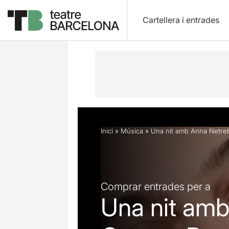
Cartellera i entrades
Descripció
Horaris
Fitxa artística
Inici
»
Música
»
Una nit amb Anna Netreb
Comprar entrades per a
Una nit amb