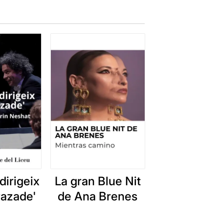
irigeix
La gran Blue Nit
razade'
de Ana Brenes