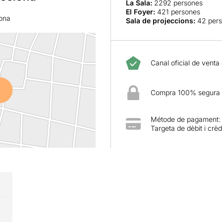
La Sala
:
2292 persones
El Foyer
:
421 persones
lona
Sala de projeccions
:
42 per
Canal oficial de venta
Compra 100% segura
Métode de pagament:
Targeta de dèbit i crèd