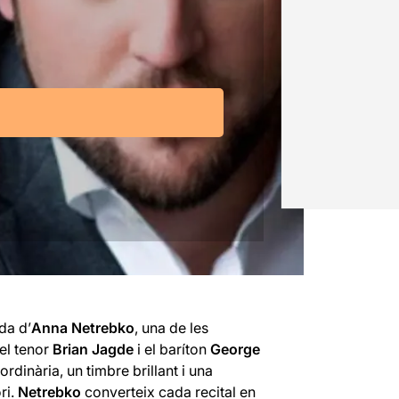
da d’
Anna Netrebko
, una de les
el tenor
Brian Jagde
i el baríton
George
dinària, un timbre brillant i una
ri.
Netrebko
converteix cada recital en