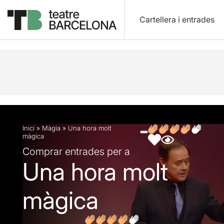
Cartellera i entrades
Descripció
Fitxa artística
Fotos i vídeos
Opin
Inici
»
Màgia
»
Una hora molt
màgica
Comprar entrades per a
Una hora molt
màgica