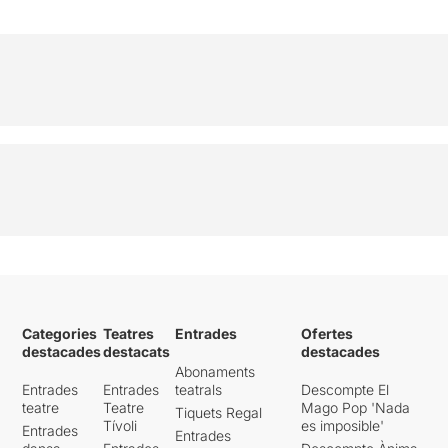
Categories
Teatres
Entrades
Ofertes
destacades
destacats
destacades
Abonaments
Entrades
Entrades
teatrals
Descompte El
teatre
Teatre
Mago Pop 'Nada
Tiquets Regal
Tívoli
es imposible'
Entrades
Entrades