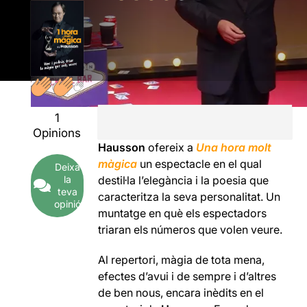
1
Opinions
Hausson
ofereix a
Una hora molt
màgica
un espectacle en el qual
Deixa
la
destil·la l’elegància i la poesia que
teva
caracteritza la seva personalitat. Un
opinió
muntatge en què els espectadors
triaran els números que volen veure.
Al repertori, màgia de tota mena,
efectes d’avui i de sempre i d’altres
de ben nous, encara inèdits en el