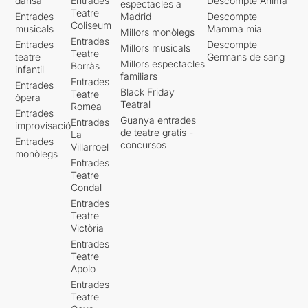
dansa
Entrades
Descompte Ànima
espectacles a
Teatre
Entrades
Madrid
Descompte
Coliseum
musicals
Mamma mia
Millors monòlegs
Entrades
Entrades
Descompte
Millors musicals
Teatre
teatre
Germans de sang
Millors espectacles
Borràs
infantil
familiars
Entrades
Entrades
Black Friday
Teatre
òpera
Teatral
Romea
Entrades
Guanya entrades
Entrades
improvisació
de teatre gratis -
La
Entrades
concursos
Villarroel
monòlegs
Entrades
Teatre
Condal
Entrades
Teatre
Victòria
Entrades
Teatre
Apolo
Entrades
Teatre