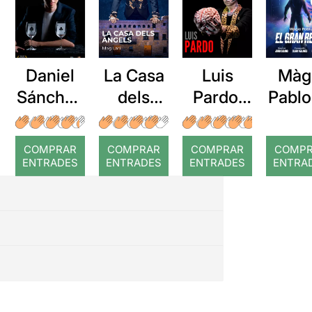
Daniel
La Casa
Luis
Màg
Sánchez
dels
Pardo:
Pablo
: Magia a
Àngels
En tu
gra
la Carta
mente
rep
COMPRAR
COMPRAR
COMPRAR
COMP
ENTRADES
ENTRADES
ENTRADES
ENTRA