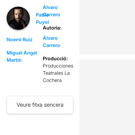
Álvaro
Carrero
Pablo
Puyol
Autoria:
Álvaro
Noemí Ruiz
Carrero
Miguel Ángel
Producció:
Martín
Producciones
Teatrales La
Cochera
Veure fitxa sencera