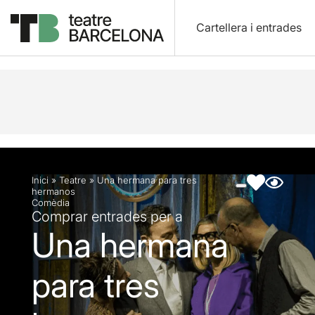
Cartellera i entrades
Descripció
Fitxa artística
Fotos i vídeos
Inici
»
Teatre
»
Una hermana para tres
hermanos
Comèdia
Comprar entrades per a
Una hermana
para tres