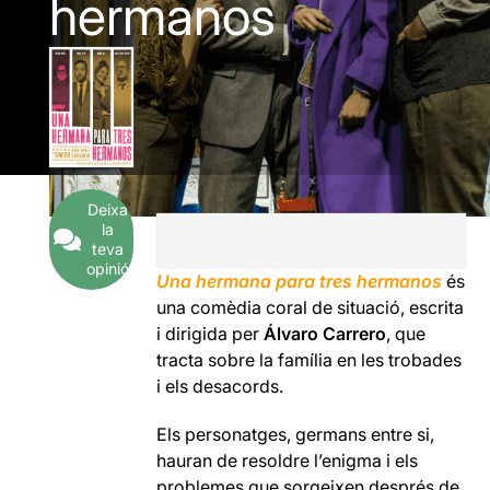
hermanos
Deixa
la
teva
opinió
Una hermana para tres hermanos
és
una comèdia coral de situació, escrita
i dirigida per
Álvaro Carrero
, que
tracta sobre la família en les trobades
i els desacords.
Els personatges, germans entre si,
hauran de resoldre l’enigma i els
problemes que sorgeixen després de