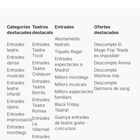
Categories
Teatres
Entrades
Ofertes
destacades
destacats
destacades
Abonaments
Entrades
Entrades
teatrals
Descompte El
teatre
Teatre
Mago Pop 'Nada
Tiquets Regal
Tívoli
es imposible'
Entrades
Entrades
dansa
Entrades
Descompte Ànima
espectacles a
Teatre
Entrades
Madrid
Descompte
Coliseum
musicals
Mamma mia
Millors monòlegs
Entrades
Entrades
Descompte
Millors musicals
Teatre
teatre
Germans de sang
Millors espectacles
Borràs
infantil
familiars
Entrades
Entrades
Black Friday
Teatre
òpera
Teatral
Romea
Entrades
Guanya entrades
Entrades
improvisació
de teatre gratis -
La
Entrades
concursos
Villarroel
monòlegs
Entrades