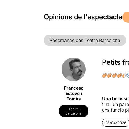
Opinions de l'espectacle
Recomanacions Teatre Barcelona
Petits f
Francesc
Esteve i
Una bellissi
Tomàs
filla i un pa
Teatre
una funció p
Barcelona
28/04/2026