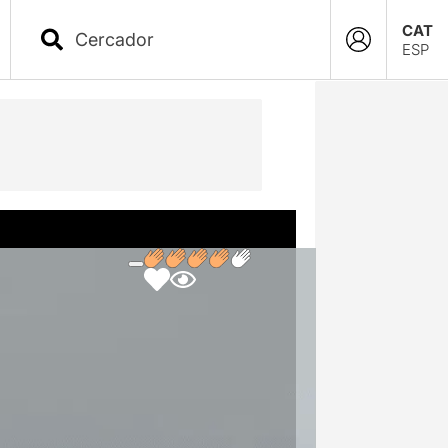
CAT
ESP