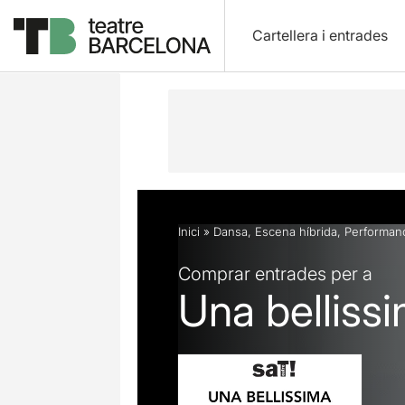
Cartellera i entrades
Descripció
Fitxa artística
Fotos i 
Inici
»
Dansa
,
Escena híbrida
,
Performan
Comprar entrades per a
Una belliss