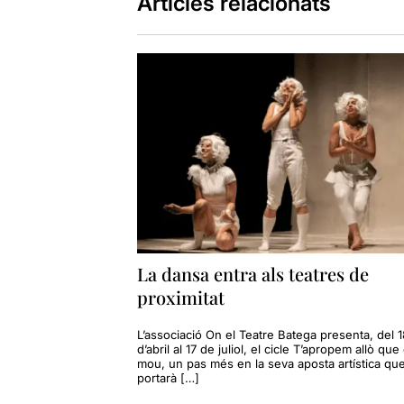
Articles relacionats
En el
següen
mateixa
. Cr
veure en un
La dansa entra als teatres de
proximitat
L’associació On el Teatre Batega presenta, del 1
d’abril al 17 de juliol, el cicle T’apropem allò que
mou, un pas més en la seva aposta artística qu
portarà […]