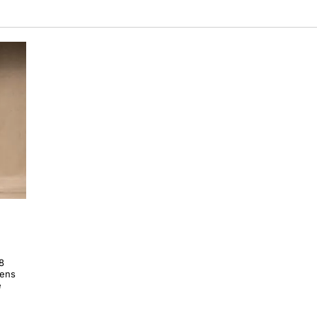
t enllaç
, a més de
la meva opinió
he escrit el que vaig pode
ec que és important per conèixer informació sobre l'obra. I s'
es setmanes.
8
 ens
e