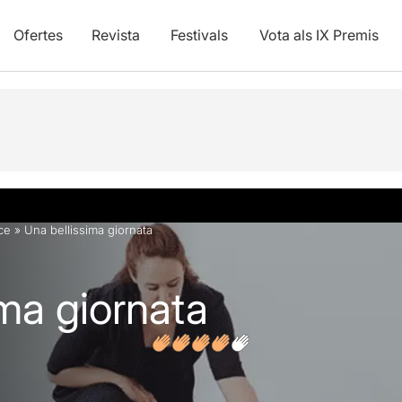
Ofertes
Revista
Festivals
Vota als IX Premis
vídeos
Opinions
Articles
ce
»
Una bellissima giornata
ima giornata