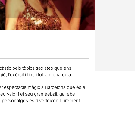
càstic pels tòpics sexistes que ens
ó, l’exèrcit i fins i tot la monarquia.
t espectacle màgic a Barcelona que és el
u valor i el seu gran treball, gairebé
els personatges es diverteixen lliurement