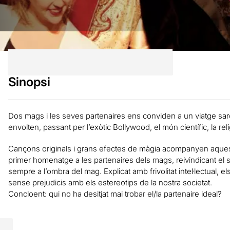
Sinopsi
Dos mags i les seves partenaires ens conviden a un viatge sar
envolten, passant per l’exòtic Bollywood, el món científic, la religi
Cançons originals i grans efectes de màgia acompanyen aques
primer homenatge a les partenaires dels mags, reivindicant el se
sempre a l’ombra del mag. Explicat amb frivolitat intel·lectual, 
sense prejudicis amb els estereotips de la nostra societat.
Concloent: qui no ha desitjat mai trobar el/la partenaire ideal?