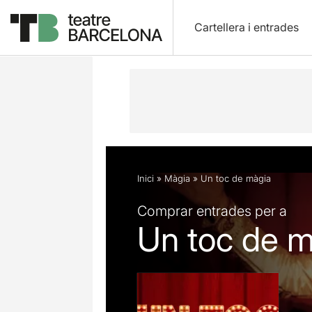
Cartellera i entrades
Descripció
Fitxa artística
Opinion
Inici
»
Màgia
»
Un toc de màgia
Comprar entrades per a
Un toc de m