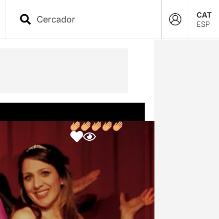
CAT
ESP