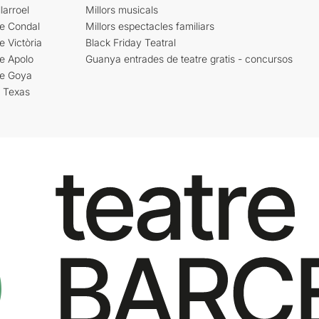
larroel
Millors musicals
re Condal
Millors espectacles familiars
e Victòria
Black Friday Teatral
e Apolo
Guanya entrades de teatre gratis - concursos
re Goya
i Texas