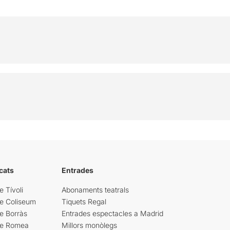
cats
Entrades
e Tívoli
Abonaments teatrals
re Coliseum
Tiquets Regal
e Borràs
Entrades espectacles a Madrid
re Romea
Millors monòlegs