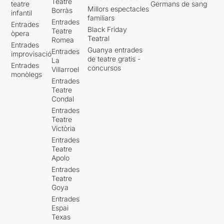
Teatre
teatre
Germans de sang
Millors espectacles
Borràs
infantil
familiars
Entrades
Entrades
Black Friday
Teatre
òpera
Teatral
Romea
Entrades
Guanya entrades
Entrades
improvisació
de teatre gratis -
La
Entrades
concursos
Villarroel
monòlegs
Entrades
Teatre
Condal
Entrades
Teatre
Victòria
Entrades
Teatre
Apolo
Entrades
Teatre
Goya
Entrades
Espai
Texas