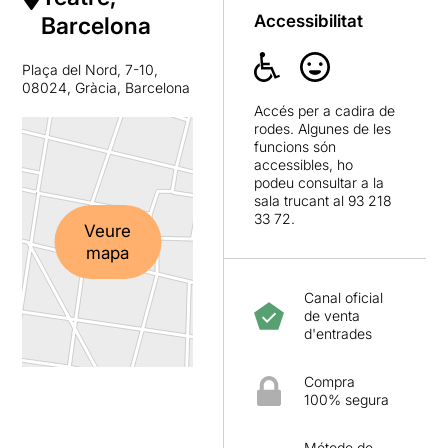
Accessibilitat
Barcelona
Plaça del Nord, 7-10,
08024, Gràcia, Barcelona
Accés per a cadira de
rodes. Algunes de les
funcions són
accessibles, ho
podeu consultar a la
sala trucant al 93 218
33 72.
Veure
mapa
Canal oficial
de venta
d'entrades
Compra
100% segura
Métode de