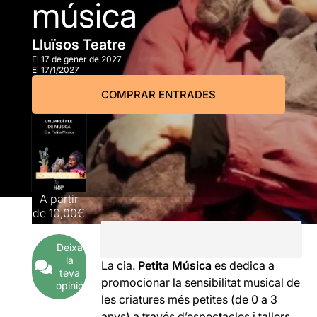
música
Lluïsos Teatre
El 17 de gener de 2027
El 17/1/2027
COMPRAR ENTRADES
A partir
de
10,00€
Deixa
la
La cia.
Petita Música
es dedica a
teva
promocionar la sensibilitat musical de
opinió
les criatures més petites (de 0 a 3
anys) a través d’espectacles i tallers