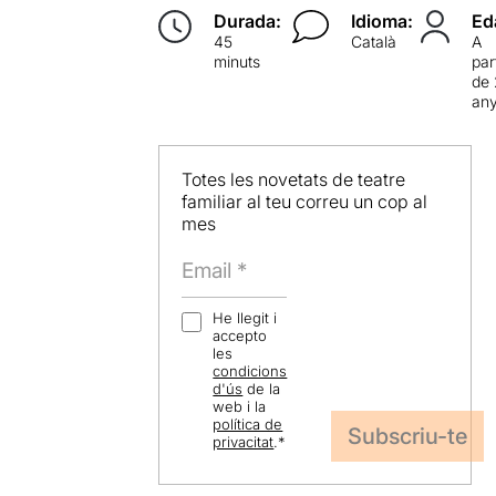
Durada:
Idioma:
Ed
45
Català
A
minuts
par
de
an
Totes les novetats de teatre
familiar al teu correu un cop al
mes
He llegit i
accepto
les
condicions
d'ús
de la
web i la
política de
privacitat
.
*