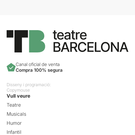
Canal oficial de venta
Compra 100% segura
Disseny i programació:
Copymouse
Vull veure
Teatre
Musicals
Humor
Infantil