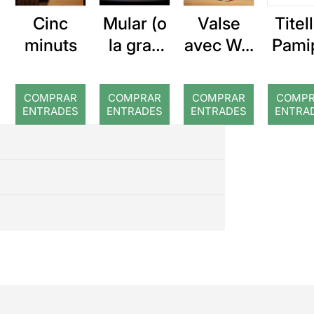
Cinc
Mular (o
Valse
Titel
minuts
la gran
avec W...
Pami
captura)
a: E
gega
COMPRAR
COMPRAR
COMPRAR
COMP
del 
ENTRADES
ENTRADES
ENTRADES
ENTRA