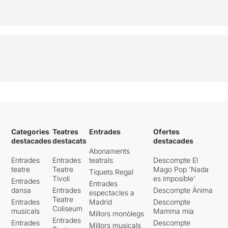
Categories
Teatres
Entrades
Ofertes
destacades
destacats
destacades
Abonaments
Entrades
Entrades
teatrals
Descompte El
teatre
Teatre
Mago Pop 'Nada
Tiquets Regal
Tívoli
es imposible'
Entrades
Entrades
dansa
Entrades
Descompte Ànima
espectacles a
Teatre
Entrades
Madrid
Descompte
Coliseum
musicals
Mamma mia
Millors monòlegs
Entrades
Entrades
Descompte
Millors musicals