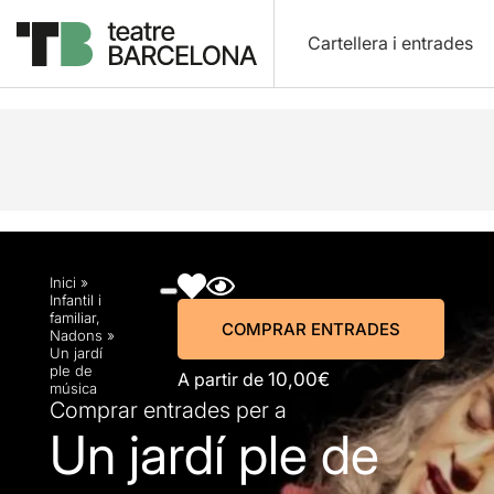
Cartellera i entrades
Descripció
Horaris
Fitxa artística
Fotos i víd
Inici
»
Infantil i
familiar
,
COMPRAR ENTRADES
Nadons
»
Un jardí
ple de
A partir de
10,00€
música
Comprar entrades per a
Un jardí ple de