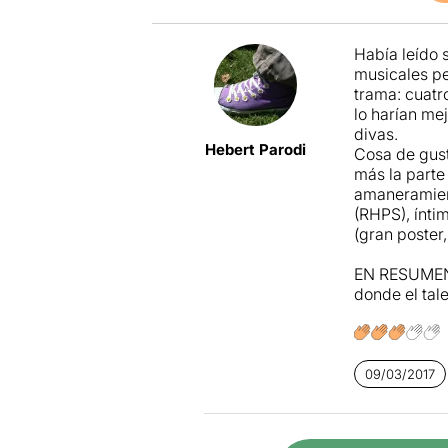
Había leído 
musicales pe
trama: cuatr
lo harían me
divas.
Hebert Parodi
Cosa de gust
más la parte
amaneramient
(RHPS), ínti
(gran poster,
EN RESUMEN: 
donde el tale
09/03/2017