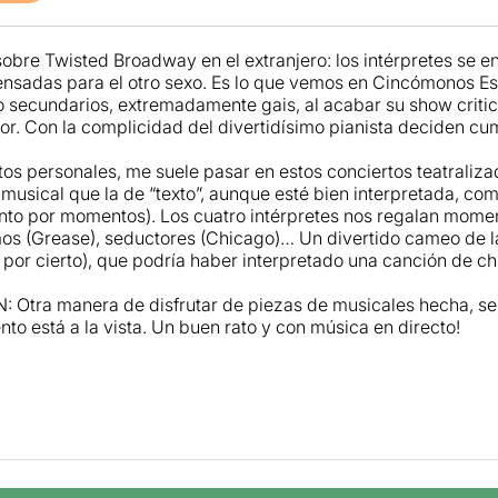
sobre Twisted Broadway en el extranjero: los intérpretes se e
nsadas para el otro sexo. Es lo que vemos en Cincómonos Esp
o secundarios, extremadamente gais, al acabar su show critica
jor. Con la complicidad del divertidísimo pianista deciden cum
os personales, me suele pasar en estos conciertos teatraliza
 musical que la de “texto”, aunque esté bien interpretada, co
o por momentos). Los cuatro intérpretes nos regalan momen
mos (Grease), seductores (Chicago)… Un divertido cameo de l
 por cierto), que podría haber interpretado una canción de ch
Otra manera de disfrutar de piezas de musicales hecha, se
nto está a la vista. Un buen rato y con música en directo!