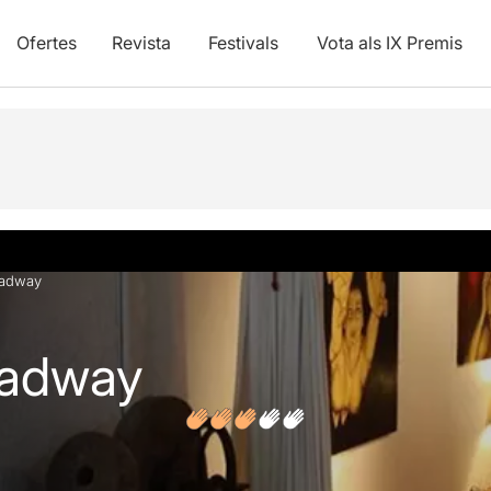
Ofertes
Revista
Festivals
Vota als IX Premis
s
oadway
oadway