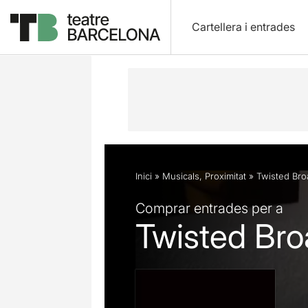
Cartellera i entrades
Descripció
Fitxa artística
Opinion
Inici
»
Musicals
,
Proximitat
»
Twisted Br
Comprar entrades per a
Twisted Br