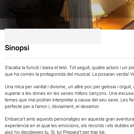
Sinopsi
S’acaba la funció i baixa el teló. Tot seguit, quatre actors i un 
que ha comès la protagonista del musical. La posaran verda! V
Una mica per vanitat i divisme, un altre poc per gelosia i orgul
superar a les dones en les seves millors cançons. Una excusa pe
temes que mai podran interpretar a causa del seu sexe. Les fe
perfecte per a l’amor i, òbviament, el desamor.
Embarca’t amb aquests personatges en aquesta gran aventu
experiència en el qual les emocions, els records i els dubtes e
això ho decideixes tu. Sí, tu! Prepara’t per triar bé.