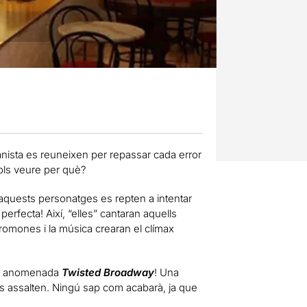
pianista es reuneixen per repassar cada error
ols veure per què?
l, aquests personatges es repten a intentar
rfecta! Així, “elles” cantaran aquells
romones i la música crearan el clímax
ra anomenada
Twisted Broadway
! Una
ls assalten. Ningú sap com acabarà, ja que