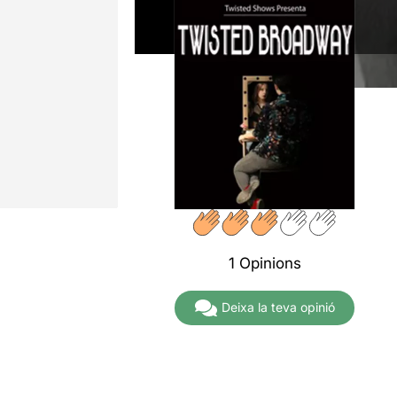
1 Opinions
Deixa la teva opinió