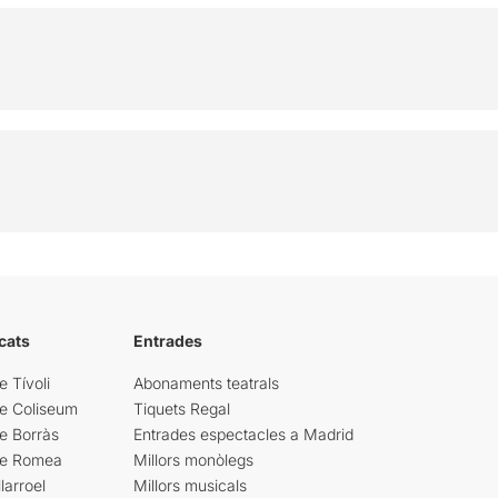
cats
Entrades
e Tívoli
Abonaments teatrals
re Coliseum
Tiquets Regal
e Borràs
Entrades espectacles a Madrid
re Romea
Millors monòlegs
larroel
Millors musicals