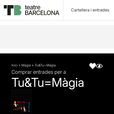
Cartellera i entrades
Descripció
Fitxa artística
Inici
»
Màgia
»
Tu&Tu=Màgia
Comprar entrades per a
Tu&Tu=Màgia