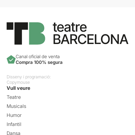
Canal oficial de venta
Compra 100% segura
Disseny i programació:
Copymouse
Vull veure
Teatre
Musicals
Humor
Infantil
Dansa