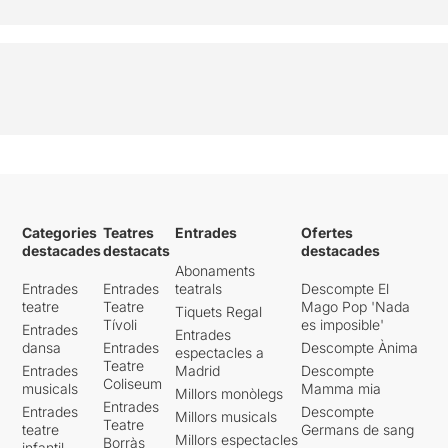
Categories
Teatres
Entrades
Ofertes
destacades
destacats
destacades
Abonaments
Entrades
Entrades
teatrals
Descompte El
teatre
Teatre
Mago Pop 'Nada
Tiquets Regal
Tívoli
es imposible'
Entrades
Entrades
dansa
Entrades
Descompte Ànima
espectacles a
Teatre
Entrades
Madrid
Descompte
Coliseum
musicals
Mamma mia
Millors monòlegs
Entrades
Entrades
Descompte
Millors musicals
Teatre
teatre
Germans de sang
Millors espectacles
Borràs
infantil