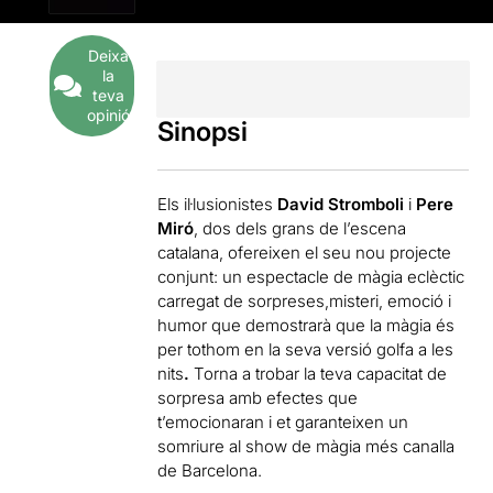
Deixa
la
teva
opinió
Sinopsi
Els il·lusionistes
David Stromboli
i
Pere
Miró
, dos dels grans de l’escena
catalana, ofereixen el seu nou projecte
conjunt: un espectacle de màgia eclèctic
carregat de sorpreses,misteri, emoció i
humor que demostrarà que la màgia és
per tothom en la seva versió golfa a les
nits
.
Torna a trobar la teva capacitat de
sorpresa amb efectes que
t’emocionaran i et garanteixen un
somriure al show de màgia més canalla
de Barcelona.