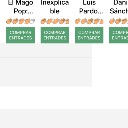
El Mago
Inexplica
Luis
Dani
Pop:
ble
Pardo:
Sánc
Nada es
En tu
: Mag
imposibl
mente
la Ca
COMPRAR
COMPRAR
COMPRAR
COMP
e
ENTRADES
ENTRADES
ENTRADES
ENTRA