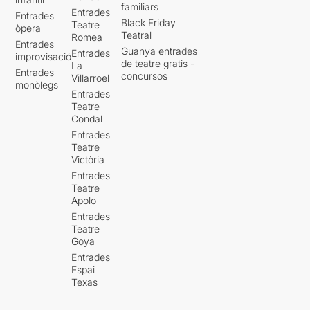
familiars
Entrades
Entrades
Black Friday
Teatre
òpera
Teatral
Romea
Entrades
Guanya entrades
Entrades
improvisació
de teatre gratis -
La
Entrades
concursos
Villarroel
monòlegs
Entrades
Teatre
Condal
Entrades
Teatre
Victòria
Entrades
Teatre
Apolo
Entrades
Teatre
Goya
Entrades
Espai
Texas