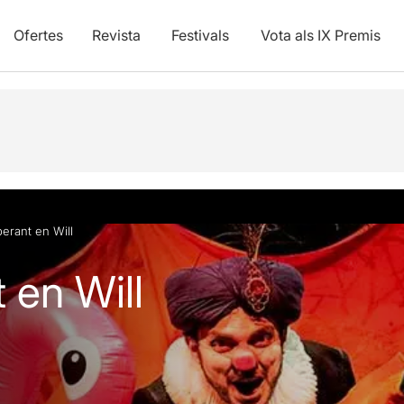
Ofertes
Revista
Festivals
Vota als IX Premis
vídeos
perant en Will
 en Will