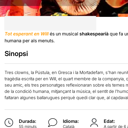
Tot esperant en Will
és un musical
shakespearià
que fa un
humana per als menuts.
Sinopsi
Tres clowns, la Pústula, en Gresca i la Mortadefam, s’han reunit 
tragèdia escrita per en Will, el quart membre de la companyia,
seu amic, els tres personatges reflexionaran sobre els temes m
de la condició humana, mitjançant la música, el sentit de l’humor
faltaran algunes ballarugues perquè quedi clar que, al capdava
Durada:
Idioma:
Edat:
55 minuts
Català
A partir de 6