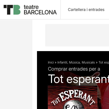
Cartellera i entrades
Descripció
Fitxa artística
Fotos i 
Inici
»
Infantil
,
Música
,
Musicals
»
Tot es
Comprar entrades per a
Tot esperant