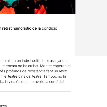
 retrat humorístic de la condició
de nit en un indret solitari per assajar una
 que encara no ha arribat. Mentre esperen el
és profunds de l’existència fent un retrat
 i el teatre dins del teatre. Tampoc no hi
ll… la vida és una meravellosa comèdia!
 anys