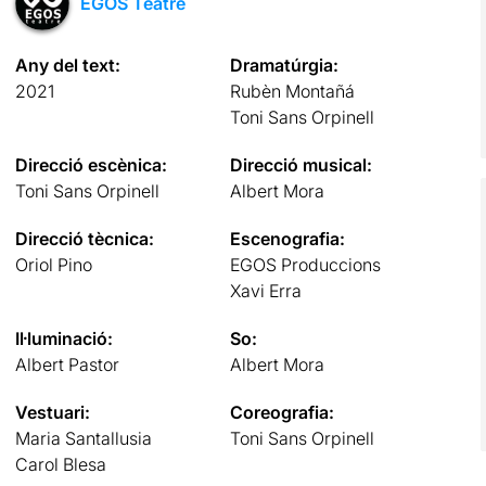
EGOS Teatre
Any del text:
Dramatúrgia:
2021
Rubèn Montañá
Toni Sans Orpinell
Direcció escènica:
Direcció musical:
Toni Sans Orpinell
Albert Mora
Direcció tècnica:
Escenografia:
Oriol Pino
EGOS Produccions
Xavi Erra
Il·luminació:
So:
Albert Pastor
Albert Mora
Vestuari:
Coreografia:
Maria Santallusia
Toni Sans Orpinell
Carol Blesa