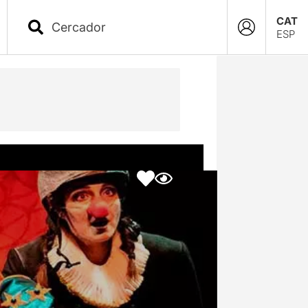
CAT
ESP