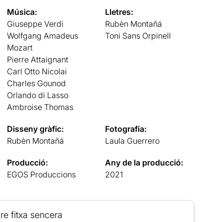
Música:
Lletres:
Giuseppe Verdi
Rubèn Montañá
Wolfgang Amadeus
Toni Sans Orpinell
Mozart
Pierre Attaignant
Carl Otto Nicolai
Charles Gounod
Orlando di Lasso
Ambroise Thomas
Disseny gràfic:
Fotografia:
Rubèn Montañá
Laula Guerrero
Producció:
Any de la producció:
EGOS Produccions
2021
re fitxa sencera