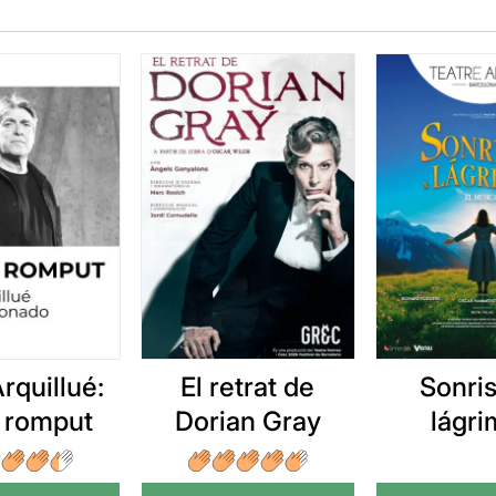
rquillué:
El retrat de
Sonris
 romput
Dorian Gray
lágri