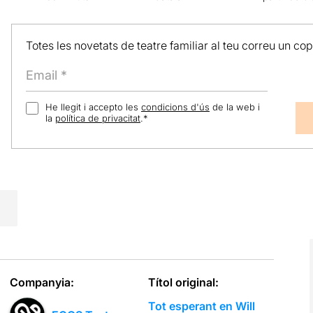
Totes les novetats de teatre familiar al teu correu un co
He llegit i accepto les
condicions d'ús
de la web i
la
política de privacitat
.
*
Companyia:
Títol original:
Tot esperant en Will