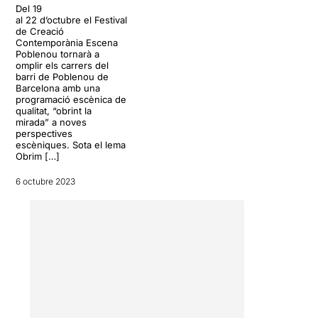
Del 19
al 22 d’octubre el Festival
de Creació
Contemporània Escena
Poblenou tornarà a
omplir els carrers del
barri de Poblenou de
Barcelona amb una
programació escènica de
qualitat, “obrint la
mirada” a noves
perspectives
escèniques. Sota el lema
Obrim […]
6 octubre 2023