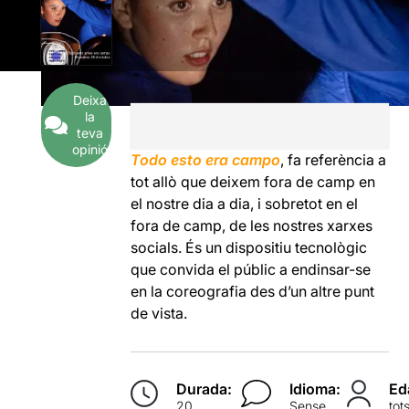
Deixa
la
teva
opinió
Todo esto era campo
, fa referència a
tot allò que deixem fora de camp en
el nostre dia a dia, i sobretot en el
fora de camp, de les nostres xarxes
socials. És un dispositiu tecnològic
que convida el públic a endinsar-se
en la coreografia des d’un altre punt
de vista.
Durada:
Idioma:
Ed
20
Sense
tot