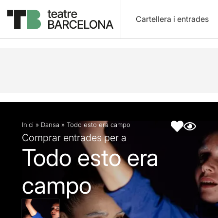
Cartellera i entrades
Descripció
Fitxa artística
Articles
Inici
»
Dansa
»
Todo esto era campo
Comprar entrades per a
Todo esto era
campo