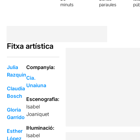
minuts
paraules
púb
Fitxa artística
Julia
Companyia:
Razquin
Cia.
Unaiuna
Claudia
Bosch
Escenografia:
Isabel
Gloria
Joaniquet
Garrido
Il·luminació:
Esther
Isabel
López