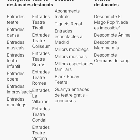
destacades
destacats
destacades
Abonaments
Entrades
Entrades
teatrals
Descompte El
teatre
Teatre
Mago Pop 'Nada
Tiquets Regal
Tívoli
es imposible'
Entrades
Entrades
dansa
Entrades
Descompte Ànima
espectacles a
Teatre
Entrades
Madrid
Descompte
Coliseum
musicals
Mamma mia
Millors monòlegs
Entrades
Entrades
Descompte
Millors musicals
Teatre
teatre
Germans de sang
Millors espectacles
Borràs
infantil
familiars
Entrades
Entrades
Black Friday
Teatre
òpera
Teatral
Romea
Entrades
Guanya entrades
Entrades
improvisació
de teatre gratis -
La
Entrades
concursos
Villarroel
monòlegs
Entrades
Teatre
Condal
Entrades
Teatre
Victòria