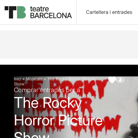
Cartellera i entrades
Descripció
Fitxa artística
Inici
»
Musicals
»
The Rocky Horror Picture
Show
Comprar entrades per a
The Rocky
Horror Picture
Show