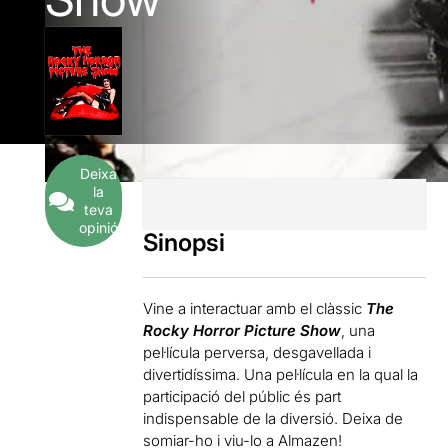
Deixa
la
teva
opinió
Sinopsi
Vine a interactuar amb el clàssic
The
Rocky Horror Picture Show
, una
pel·lícula perversa, desgavellada i
divertidíssima. Una pel·lícula en la qual la
participació del públic és part
indispensable de la diversió. Deixa de
somiar-ho i viu-lo a Almazen!