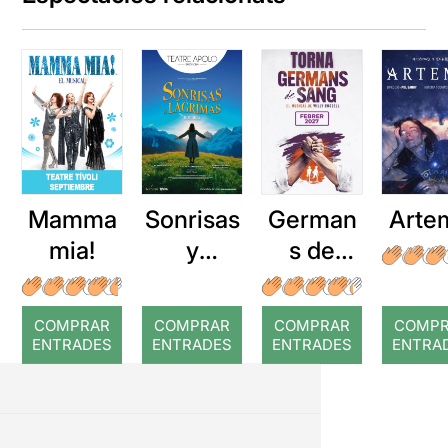
Mamma
Sonrisas
German
Arte
mia!
y
s de
lágrimas
sang
COMPRAR
COMPRAR
COMPRAR
COMP
ENTRADES
ENTRADES
ENTRADES
ENTRA