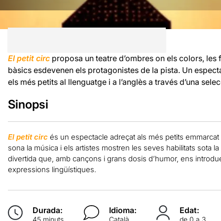
El petit circ
proposa un teatre d’ombres on els colors, les 
bàsics esdevenen els protagonistes de la pista. Un especta
els més petits al llenguatge i a l’anglès a través d’una sele
Sinopsi
El petit circ
és un espectacle adreçat als més petits emmarcat en 
sona la música i els artistes mostren les seves habilitats sota l
divertida que, amb cançons i grans dosis d’humor, ens introdue
expressions lingüístiques.
Durada:
Idioma:
Edat:
45 minuts
Català
de 0 a 3