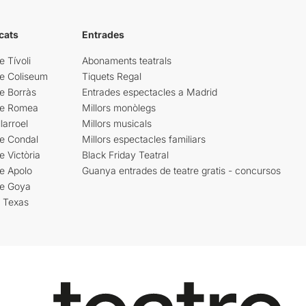
cats
Entrades
e Tívoli
Abonaments teatrals
re Coliseum
Tiquets Regal
e Borràs
Entrades espectacles a Madrid
re Romea
Millors monòlegs
larroel
Millors musicals
re Condal
Millors espectacles familiars
e Victòria
Black Friday Teatral
e Apolo
Guanya entrades de teatre gratis - concursos
re Goya
i Texas