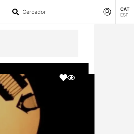
CAT
ESP