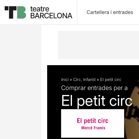
Cartellera i entrades
Descripció
Fitxa artística
Fotos i 
Inici
»
Circ
,
Infantil
»
El petit circ
Comprar entrades per a
El petit circ