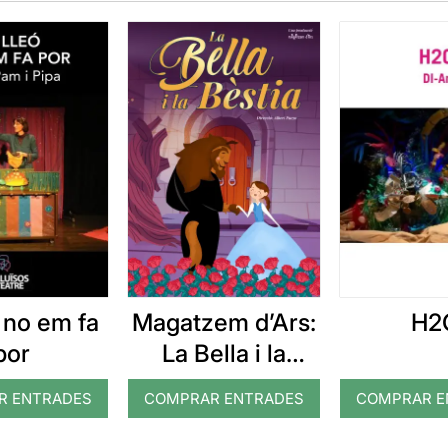
ó no em fa
Magatzem d’Ars:
H2
por
La Bella i la
Bèstia
R ENTRADES
COMPRAR ENTRADES
COMPRAR E