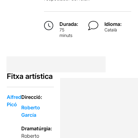
Durada:
Idioma:
75
Català
minuts
Fitxa artística
Alfred
Direcció:
Picó
Roberto
García
Dramatúrgia:
Roberto