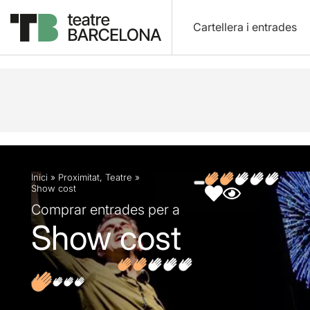
Cartellera i entrades
Descripció
Fitxa artística
Fotos i vídeos
Opin
Inici
»
Proximitat
,
Teatre
»
Show cost
Comprar entrades per a
Show cost