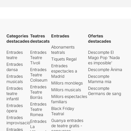
Categories
Teatres
Entrades
Ofertes
destacades
destacats
destacades
Abonaments
Entrades
Entrades
teatrals
Descompte El
teatre
Teatre
Mago Pop 'Nada
Tiquets Regal
Tívoli
es imposible'
Entrades
Entrades
dansa
Entrades
Descompte Ànima
espectacles a
Teatre
Entrades
Madrid
Descompte
Coliseum
musicals
Mamma mia
Millors monòlegs
Entrades
Entrades
Descompte
Millors musicals
Teatre
teatre
Germans de sang
Millors espectacles
Borràs
infantil
familiars
Entrades
Entrades
Black Friday
Teatre
òpera
Teatral
Romea
Entrades
Guanya entrades
Entrades
improvisació
de teatre gratis -
La
Entrades
concursos