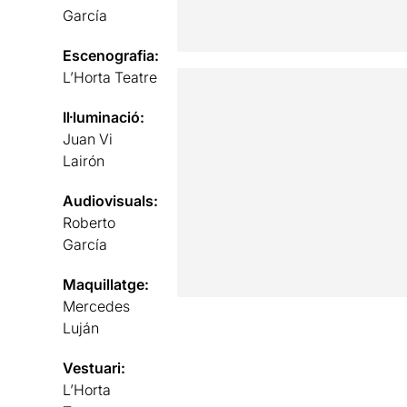
García
Escenografia:
L’Horta Teatre
Il·luminació:
Juan Vi
Lairón
Audiovisuals:
Roberto
García
Maquillatge:
Mercedes
Luján
Vestuari:
L’Horta