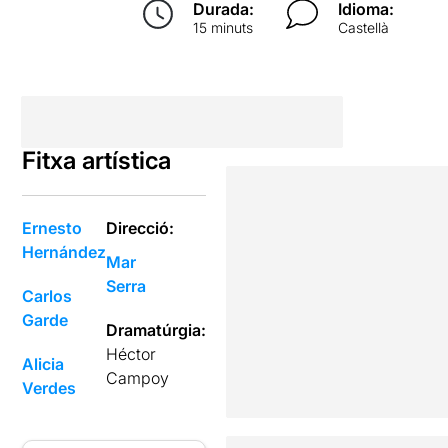
Durada:
Idioma:
15 minuts
Castellà
Fitxa artística
Ernesto
Direcció:
Hernández
Mar
Serra
Carlos
Garde
Dramatúrgia:
Héctor
Alicia
Campoy
Verdes