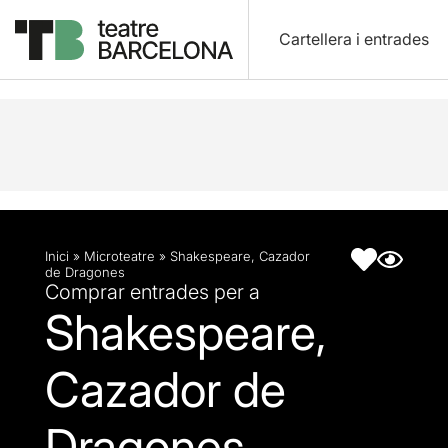
Cartellera i entrades
Descripció
Fitxa artística
Inici
»
Microteatre
»
Shakespeare, Cazador
de Dragones
Comprar entrades per a
Shakespeare,
Cazador de
Dragones