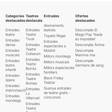
Categories
Teatres
Entrades
Ofertes
destacades
destacats
destacades
Abonaments
Entrades
Entrades
teatrals
Descompte El
teatre
Teatre
Mago Pop 'Nada
Tiquets Regal
Tívoli
es imposible'
Entrades
Entrades
dansa
Entrades
Descompte Ànima
espectacles a
Teatre
Entrades
Madrid
Descompte
Coliseum
musicals
Mamma mia
Millors monòlegs
Entrades
Entrades
Descompte
Millors musicals
Teatre
teatre
Germans de sang
Millors espectacles
Borràs
infantil
familiars
Entrades
Entrades
Black Friday
Teatre
òpera
Teatral
Romea
Entrades
Guanya entrades
Entrades
improvisació
de teatre gratis -
La
Entrades
concursos
Villarroel
monòlegs
Entrades
Teatre