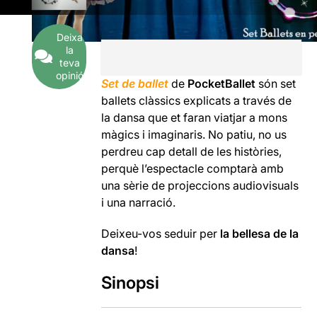
Deixa
la
teva
opinió
Set de ballet
de
PocketBallet
són set
ballets clàssics explicats a través de
la dansa que et faran viatjar a mons
màgics i imaginaris. No patiu, no us
perdreu cap detall de les històries,
perquè l’espectacle comptarà amb
una sèrie de projeccions audiovisuals
i una narració.
Deixeu-vos seduir per
la bellesa de la
dansa
!
Sinopsi