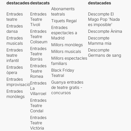
destacades
destacats
destacades
Abonaments
Entrades
Entrades
teatrals
Descompte El
teatre
Teatre
Mago Pop 'Nada
Tiquets Regal
Tívoli
es imposible'
Entrades
Entrades
dansa
Entrades
Descompte Ànima
espectacles a
Teatre
Entrades
Madrid
Descompte
Coliseum
musicals
Mamma mia
Millors monòlegs
Entrades
Entrades
Descompte
Millors musicals
Teatre
teatre
Germans de sang
Millors espectacles
Borràs
infantil
familiars
Entrades
Entrades
Black Friday
Teatre
òpera
Teatral
Romea
Entrades
Guanya entrades
Entrades
improvisació
de teatre gratis -
La
Entrades
concursos
Villarroel
monòlegs
Entrades
Teatre
Condal
Entrades
Teatre
Victòria