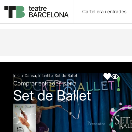
Cartellera i entrades
Descripció
Fitxa artística
Articles
Inici
»
Dansa
,
Infantil
»
Set de Ballet
Comprar entrades per a
Set de Ballet