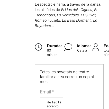
L’espectacle narra, a través de la dansa,
les històries de
El Llac dels Cignes, El
Trencanous, La Ventafocs, El Quixot,
Romeo i Julieta, La Bella Dorment i La
Bayadère…
Durada:
Idioma:
Ed
60
Català
tot
minuts
púb
Totes les novetats de teatre
familiar al teu correu un cop al
mes
He llegit i
accepto