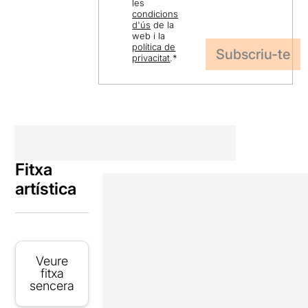
les
condicions
d'ús
de la
web i la
política de
privacitat
.
*
Fitxa
artística
Veure
fitxa
sencera