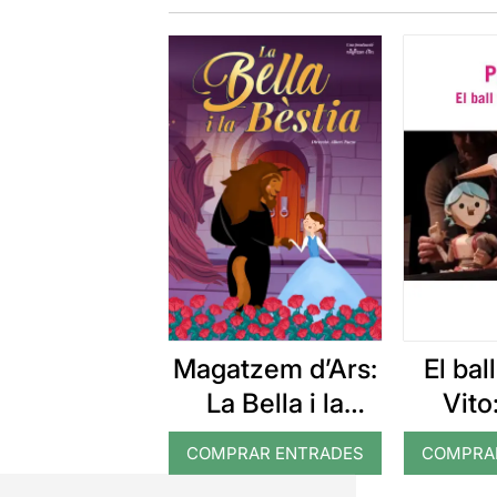
Magatzem d’Ars:
El bal
La Bella i la
Vito
Bèstia
COMPRAR ENTRADES
COMPRA