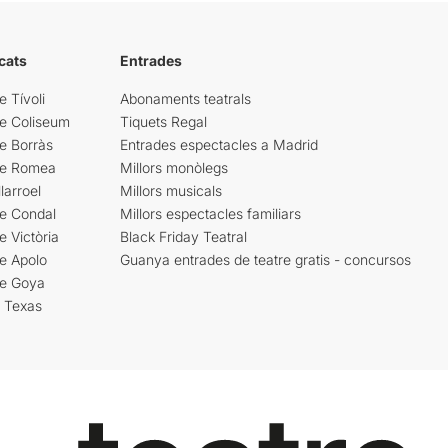
cats
Entrades
e Tívoli
Abonaments teatrals
re Coliseum
Tiquets Regal
e Borràs
Entrades espectacles a Madrid
re Romea
Millors monòlegs
larroel
Millors musicals
re Condal
Millors espectacles familiars
e Victòria
Black Friday Teatral
e Apolo
Guanya entrades de teatre gratis - concursos
re Goya
i Texas