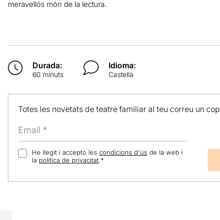
meravellós món de la lectura.
Durada:
Idioma:
60 minuts
Castellà
Totes les novetats de teatre familiar al teu correu un co
He llegit i accepto les
condicions d'ús
de la web i
la
política de privacitat
.
*