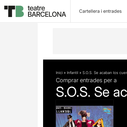
Cartellera i entrades
Descripció
Fitxa artística
Inici
»
Infantil
»
S.O.S. Se acaban los cue
Comprar entrades per a
S.O.S. Se a