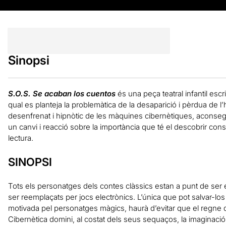
Sinopsi
S.O.S. Se acaban los cuentos
és una peça teatral infantil esc
qual es planteja la problemàtica de la desaparició i pèrdua de l’h
desenfrenat i hipnòtic de les màquines cibernètiques, aconsegu
un canvi i reacció sobre la importància que té el descobrir cons
lectura.
SINOPSI
Tots els personatges dels contes clàssics estan a punt de ser 
ser reemplaçats per jocs electrònics. L’única que pot salvar-lo
motivada pel personatges màgics, haurà d’evitar que el regne 
Cibernètica domini, al costat dels seus sequaços, la imaginaci