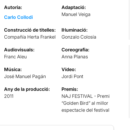
Autoria:
Adaptació:
Manuel Veiga
Carlo Collodi
Construcció de titelles:
Il·luminació:
Compañía Herta Frankel
Gonzalo Colosía
Audiovisuals:
Coreografia:
Franc Aleu
Anna Planas
Música:
Vídeo:
José Manuel Pagán
Jordi Pont
Any de la producció:
Premis:
2011
NAJ FESTIVAL - Premi
“Golden Bird” al millor
espectacle del festival