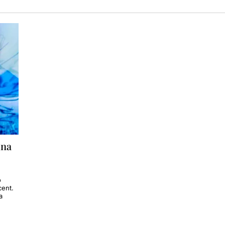
una
ó
cent.
a