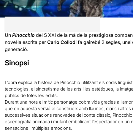
Un
Pinocchio
del S XXI de la mà de la prestigiosa compa
novel·la escrita per
Carlo Collodi
fa gairebé 2 segles, uneix
generació.
Sinopsi
L’obra explica la història de Pinocchio utilitzant els codis lingü
tecnologies, el sincretisme de les arts i les estètiques, la imatge
públics de totes les edats.
Durant una hora el mític personatge cobra vida gràcies a l’amor
que en aquesta versió el construeix amb llaunes, diaris i altres 
successives situacions renovades del conte clàssic, Pinocchio d
escenografia animada i mutant embolicant l’espectador en un m
sensacions i múltiples emocions.