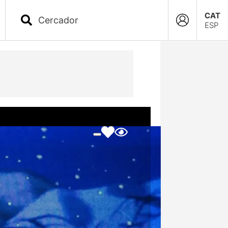
CAT
ESP