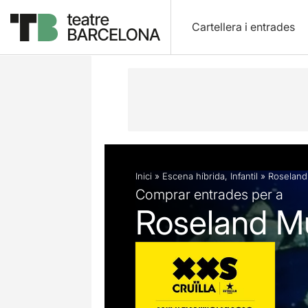
Cartellera i entrades
Descripció
Fitxa artística
Fotos i 
Inici
»
Escena híbrida
,
Infantil
»
Roseland
Comprar entrades per a
Roseland Mu