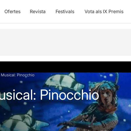
Ofertes
Revista
Festivals
Vota als IX Premis
vídeos
Articles
 Musical: Pinocchio
sical: Pinocchio