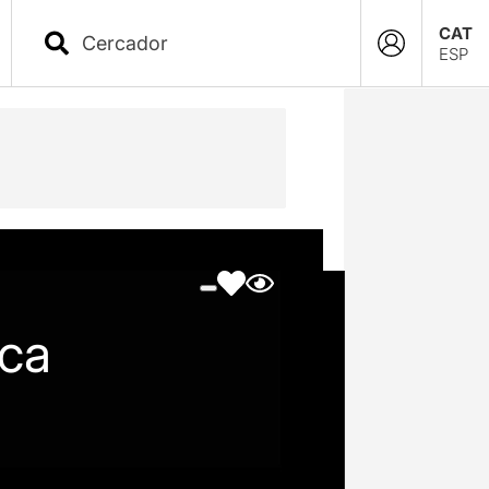
CAT
ESP
ica