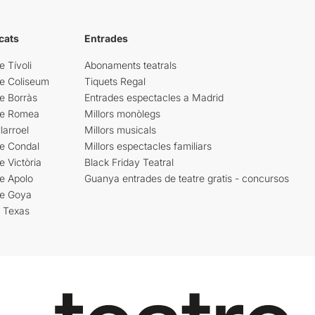
cats
Entrades
e Tívoli
Abonaments teatrals
re Coliseum
Tiquets Regal
e Borràs
Entrades espectacles a Madrid
re Romea
Millors monòlegs
larroel
Millors musicals
re Condal
Millors espectacles familiars
e Victòria
Black Friday Teatral
e Apolo
Guanya entrades de teatre gratis - concursos
re Goya
i Texas