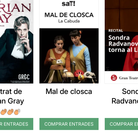
etrat de
Mal de closca
Son
an Gray
Radvan
torna al
R ENTRADES
COMPRAR ENTRADES
COMPRAR E