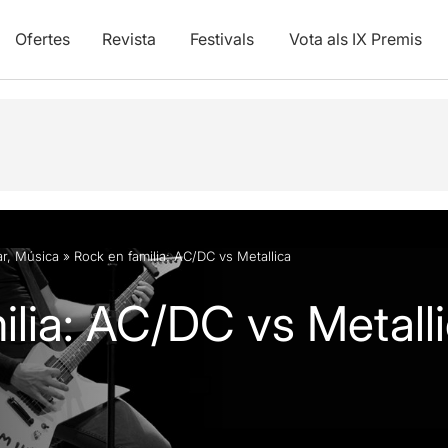
Ofertes
Revista
Festivals
Vota als IX Premis
vídeos
ar
,
Música
»
Rock en familia: AC/DC vs Metallica
ilia: AC/DC vs Metall