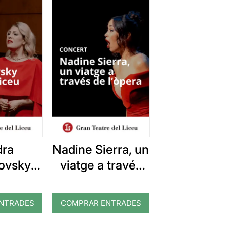
dra
Nadine Sierra, un
ovsky
viatge a través
 Liceu
de l’òpera
NTRADES
COMPRAR ENTRADES