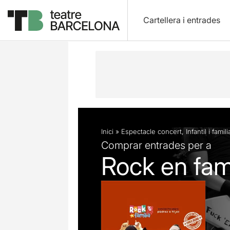
Cartellera i entrades
Descripció
Fitxa artística
Fotos i 
Inici
»
Espectacle concert
,
Infantil i famili
Comprar entrades per a
Rock en fam