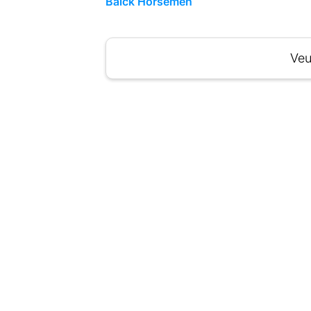
Balck Horsemen
Veu