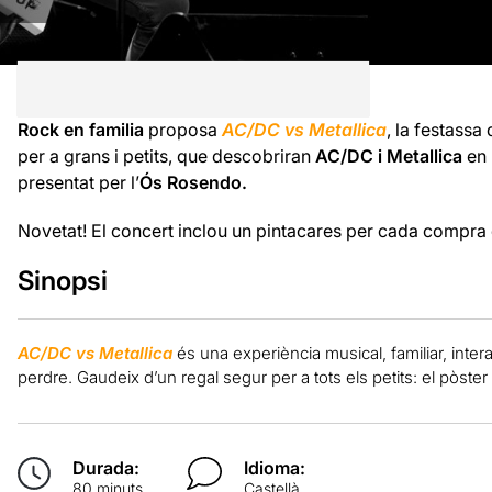
Rock en familia
proposa
AC/DC vs Metallica
, la festass
per a grans i petits, que descobriran
AC/DC i Metallica
en 
presentat per l’
Ós Rosendo.
Novetat! El concert inclou un pintacares per cada compra
Sinopsi
AC/DC vs Metallica
és una experiència musical, familiar, inter
perdre. Gaudeix d’un regal segur per a tots els petits: el pòster 
Durada:
Idioma:
80 minuts
Castellà