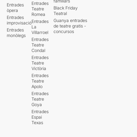
familiars
Entrades
Entrades
Black Friday
Teatre
òpera
Teatral
Romea
Entrades
Guanya entrades
Entrades
improvisació
de teatre gratis -
La
Entrades
concursos
Villarroel
monòlegs
Entrades
Teatre
Condal
Entrades
Teatre
Victòria
Entrades
Teatre
Apolo
Entrades
Teatre
Goya
Entrades
Espai
Texas