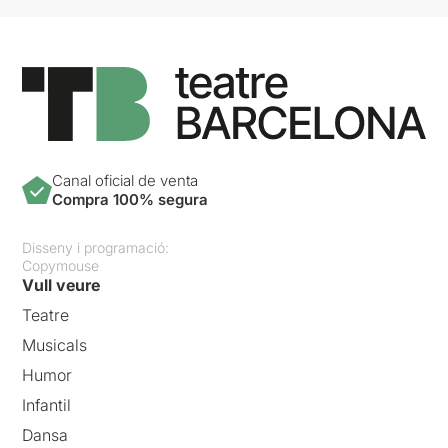
Canal oficial de venta
Compra 100% segura
Disseny i programació:
Copymouse
Vull veure
Teatre
Musicals
Humor
Infantil
Dansa