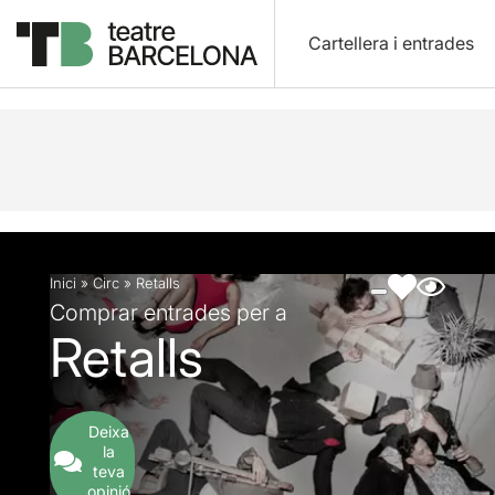
Cartellera i entrades
Descripció
Fitxa artística
Fotos i vídeos
Inici
»
Circ
»
Retalls
Comprar entrades per a
Retalls
Deixa
la
teva
opinió