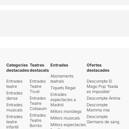
Categories
Teatres
Entrades
Ofertes
destacades
destacats
destacades
Abonaments
Entrades
Entrades
teatrals
Descompte El
teatre
Teatre
Mago Pop 'Nada
Tiquets Regal
Tívoli
es imposible'
Entrades
Entrades
dansa
Entrades
Descompte Ànima
espectacles a
Teatre
Entrades
Madrid
Descompte
Coliseum
musicals
Mamma mia
Millors monòlegs
Entrades
Entrades
Descompte
Millors musicals
Teatre
teatre
Germans de sang
Millors espectacles
Borràs
infantil