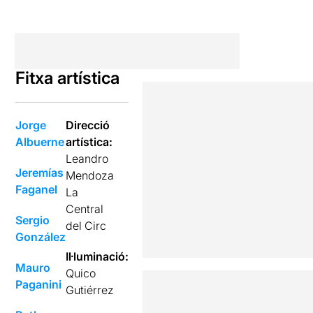
Fitxa artística
Jorge
Direcció
Albuerne
artística:
Leandro
Jeremías
Mendoza
Faganel
La
Central
Sergio
del Circ
González
Il·luminació:
Mauro
Quico
Paganini
Gutiérrez