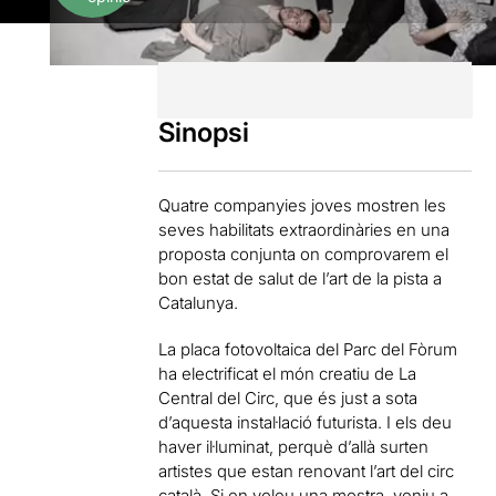
Sinopsi
Quatre companyies joves mostren les
seves habilitats extraordinàries en una
proposta conjunta on comprovarem el
bon estat de salut de l’art de la pista a
Catalunya.
La placa fotovoltaica del Parc del Fòrum
ha electrificat el món creatiu de La
Central del Circ, que és just a sota
d’aquesta instal·lació futurista. I els deu
haver il·luminat, perquè d’allà surten
artistes que estan renovant l’art del circ
català. Si en voleu una mostra, veniu a