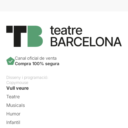
Canal oficial de venta
Compra 100% segura
Disseny i programació:
Copymouse
Vull veure
Teatre
Musicals
Humor
Infantil