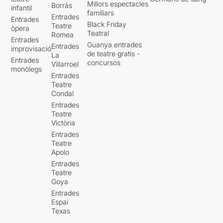
Millors espectacles
Borràs
infantil
familiars
Entrades
Entrades
Black Friday
Teatre
òpera
Teatral
Romea
Entrades
Guanya entrades
Entrades
improvisació
de teatre gratis -
La
Entrades
concursos
Villarroel
monòlegs
Entrades
Teatre
Condal
Entrades
Teatre
Victòria
Entrades
Teatre
Apolo
Entrades
Teatre
Goya
Entrades
Espai
Texas