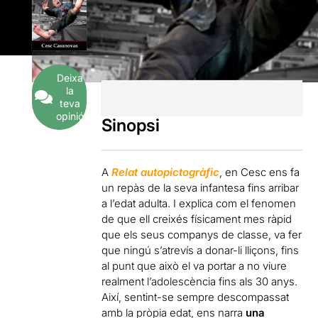
Deixa
la
teva
opinió
Sinopsi
A
Relat autopictogràfic
, en Cesc ens fa
un repàs de la seva infantesa fins arribar
a l’edat adulta. I explica com el fenomen
de que ell creixés físicament mes ràpid
que els seus companys de classe, va fer
que ningú s’atrevís a donar-li lliçons, fins
al punt que això el va portar a no viure
realment l’adolescència fins als 30 anys.
Així, sentint-se sempre descompassat
amb la pròpia edat, ens narra
una