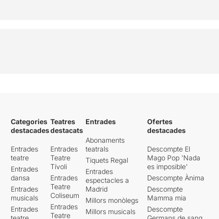
Categories
Teatres
Entrades
Ofertes
destacades
destacats
destacades
Abonaments
Entrades
Entrades
teatrals
Descompte El
teatre
Teatre
Mago Pop 'Nada
Tiquets Regal
Tívoli
es imposible'
Entrades
Entrades
dansa
Entrades
Descompte Ànima
espectacles a
Teatre
Entrades
Madrid
Descompte
Coliseum
musicals
Mamma mia
Millors monòlegs
Entrades
Entrades
Descompte
Millors musicals
Teatre
teatre
Germans de sang