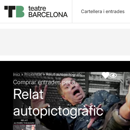
Cartellera i entrades
Descripció
Fitxa artística
Inici
»
Proximitat
»
Relat autopictogràfic
Comprar entrades per a
Relat
autopictogràfic