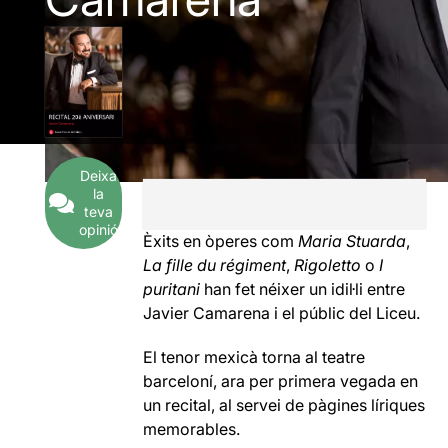
Deixa
la
teva
opinió
Èxits en òperes com
Maria Stuarda
,
La fille du régiment
,
Rigoletto
o
I
puritani
han fet néixer un idil·li entre
Javier Camarena i el públic del Liceu.
El tenor mexicà torna al teatre
barceloní, ara per primera vegada en
un recital, al servei de pàgines líriques
memorables.