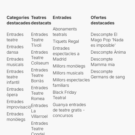
Categories
Teatres
Entrades
Ofertes
destacades
destacats
destacades
Abonaments
Entrades
Entrades
teatrals
Descompte El
teatre
Teatre
Mago Pop 'Nada
Tiquets Regal
Tívoli
es imposible'
Entrades
Entrades
dansa
Entrades
Descompte Ànima
espectacles a
Teatre
Entrades
Madrid
Descompte
Coliseum
musicals
Mamma mia
Millors monòlegs
Entrades
Entrades
Descompte
Millors musicals
Teatre
teatre
Germans de sang
Millors espectacles
Borràs
infantil
familiars
Entrades
Entrades
Black Friday
Teatre
òpera
Teatral
Romea
Entrades
Guanya entrades
Entrades
improvisació
de teatre gratis -
La
Entrades
concursos
Villarroel
monòlegs
Entrades
Teatre
Condal