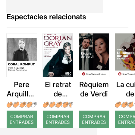
Espectacles relacionats
Pere
El retrat
Rèquiem
La cu
Arquillué
de
de Verdi
de
: Coral
Dorian
Ross
romput
Gray
COMPRAR
COMPRAR
COMPRAR
COMP
ENTRADES
ENTRADES
ENTRADES
ENTRA