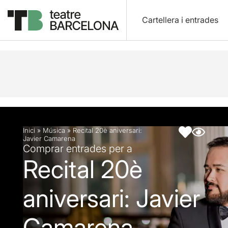
Cartellera i entrades
Descripció
Fitxa artística
Inici
»
Música
»
Recital 20è aniversari:
Javier Camarena
Comprar entrades per a
Recital 20è
aniversari: Javier
Camarena